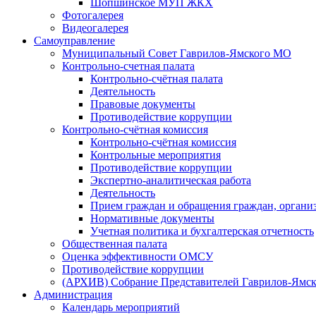
Шопшинское МУП ЖКХ
Фотогалерея
Видеогалерея
Самоуправление
Муниципальный Совет Гаврилов-Ямского МО
Контрольно-счетная палата
Контрольно-счётная палата
Деятельность
Правовые документы
Противодействие коррупции
Контрольно-счётная комиссия
Контрольно-счётная комиссия
Контрольные мероприятия
Противодействие коррупции
Экспертно-аналитическая работа
Деятельность
Прием граждан и обращения граждан, органи
Нормативные документы
Учетная политика и бухгалтерская отчетность
Общественная палата
Оценка эффективности ОМСУ
Противодействие коррупции
(АРХИВ) Собрание Представителей Гаврилов-Ямск
Администрация
Календарь мероприятий