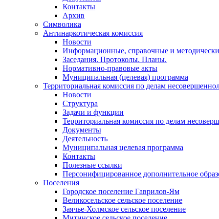
Контакты
Архив
Символика
Антинаркотическая комиссия
Новости
Информационные, справочные и методически
Заседания. Протоколы. Планы.
Нормативно-правовые акты
Муниципальная (целевая) программа
Территориальная комиссия по делам несовершеннол
Новости
Структура
Задачи и функции
Территориальная комиссия по делам несовер
Документы
Деятельность
Муниципальная целевая программа
Контакты
Полезные ссылки
Персонифицированное дополнительное образ
Поселения
Городское поселение Гаврилов-Ям
Великосельское сельское поселение
Заячье-Холмское сельское поселение
Митинское сельское поселение