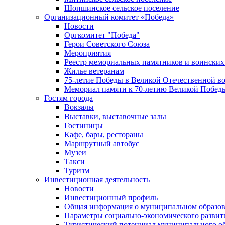
Шопшинское сельское поселение
Организационный комитет «Победа»
Новости
Оргкомитет "Победа"
Герои Советского Союза
Мероприятия
Реестр мемориальных памятников и воинских
Жилье ветеранам
75-летие Победы в Великой Отечественной в
Мемориал памяти к 70-летию Великой Побед
Гостям города
Вокзалы
Выставки, выставочные залы
Гостиницы
Кафе, бары, рестораны
Маршрутный автобус
Музеи
Такси
Туризм
Инвестиционная деятельность
Новости
Инвестиционный профиль
Общая информация о муниципальном образова
Параметры социально-экономического развит
Туристический потенциал муниципального о