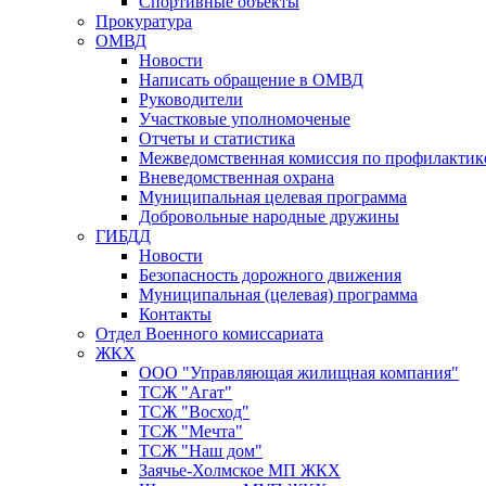
Спортивные объекты
Прокуратура
ОМВД
Новости
Написать обращение в ОМВД
Руководители
Участковые уполномоченые
Отчеты и статистика
Межведомственная комиссия по профилактик
Вневедомственная охрана
Муниципальная целевая программа
Добровольные народные дружины
ГИБДД
Новости
Безопасность дорожного движения
Муниципальная (целевая) программа
Контакты
Отдел Военного комиссариата
ЖКХ
ООО "Управляющая жилищная компания"
ТСЖ "Агат"
ТСЖ "Восход"
ТСЖ "Мечта"
ТСЖ "Наш дом"
Заячье-Холмское МП ЖКХ