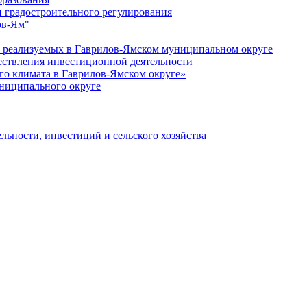
 градостроительного регулирования
ов-Ям"
еализуемых в Гаврилов-Ямском муниципальном округе
ествления инвестиционной деятельности
о климата в Гаврилов-Ямском округе»
ниципального округе
льности, инвестиций и сельского хозяйства