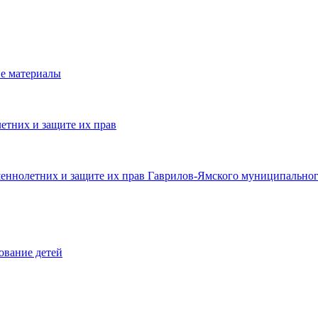
е материалы
етних и защите их прав
шеннолетних и защите их прав Гаврилов-Ямского муниципальног
ование детей