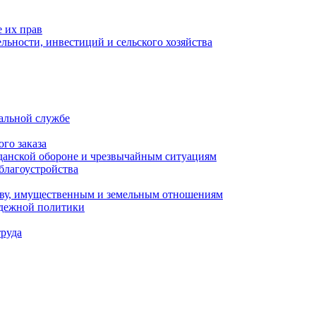
 их прав
льности, инвестиций и сельского хозяйства
альной службе
го заказа
данской обороне и чрезвычайным ситуациям
благоустройства
ству, имущественным и земельным отношениям
одежной политики
труда