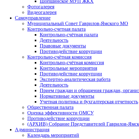
Шопшинское МУП ЖКХ
Фотогалерея
Видеогалерея
Самоуправление
Муниципальный Совет Гаврилов-Ямского МО
Контрольно-счетная палата
Контрольно-счётная палата
Деятельность
Правовые документы
Противодействие коррупции
Контрольно-счётная комиссия
Контрольно-счётная комиссия
Контрольные мероприятия
Противодействие коррупции
Экспертно-аналитическая работа
Деятельность
Прием граждан и обращения граждан, органи
Нормативные документы
Учетная политика и бухгалтерская отчетность
Общественная палата
Оценка эффективности ОМСУ
Противодействие коррупции
(АРХИВ) Собрание Представителей Гаврилов-Ямск
Администрация
Календарь мероприятий