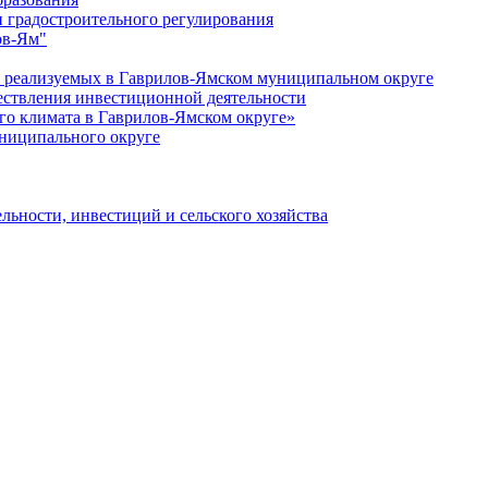
 градостроительного регулирования
ов-Ям"
еализуемых в Гаврилов-Ямском муниципальном округе
ествления инвестиционной деятельности
о климата в Гаврилов-Ямском округе»
ниципального округе
льности, инвестиций и сельского хозяйства