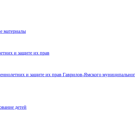
е материалы
етних и защите их прав
шеннолетних и защите их прав Гаврилов-Ямского муниципальног
ование детей