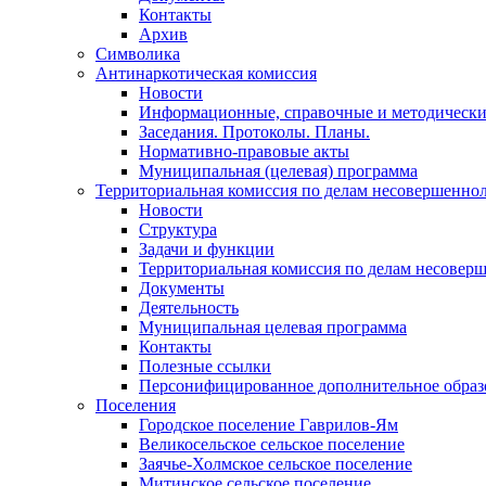
Контакты
Архив
Символика
Антинаркотическая комиссия
Новости
Информационные, справочные и методически
Заседания. Протоколы. Планы.
Нормативно-правовые акты
Муниципальная (целевая) программа
Территориальная комиссия по делам несовершеннол
Новости
Структура
Задачи и функции
Территориальная комиссия по делам несовер
Документы
Деятельность
Муниципальная целевая программа
Контакты
Полезные ссылки
Персонифицированное дополнительное образ
Поселения
Городское поселение Гаврилов-Ям
Великосельское сельское поселение
Заячье-Холмское сельское поселение
Митинское сельское поселение