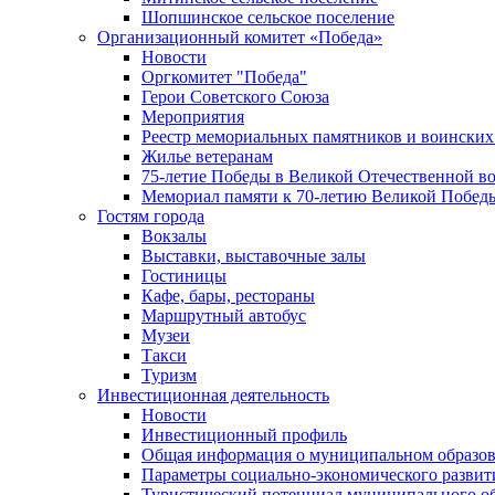
Шопшинское сельское поселение
Организационный комитет «Победа»
Новости
Оргкомитет "Победа"
Герои Советского Союза
Мероприятия
Реестр мемориальных памятников и воинских
Жилье ветеранам
75-летие Победы в Великой Отечественной в
Мемориал памяти к 70-летию Великой Побед
Гостям города
Вокзалы
Выставки, выставочные залы
Гостиницы
Кафе, бары, рестораны
Маршрутный автобус
Музеи
Такси
Туризм
Инвестиционная деятельность
Новости
Инвестиционный профиль
Общая информация о муниципальном образова
Параметры социально-экономического развит
Туристический потенциал муниципального о