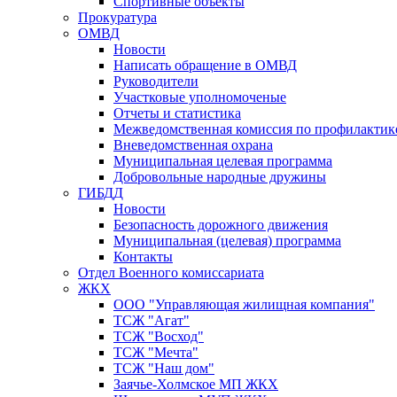
Спортивные объекты
Прокуратура
ОМВД
Новости
Написать обращение в ОМВД
Руководители
Участковые уполномоченые
Отчеты и статистика
Межведомственная комиссия по профилактик
Вневедомственная охрана
Муниципальная целевая программа
Добровольные народные дружины
ГИБДД
Новости
Безопасность дорожного движения
Муниципальная (целевая) программа
Контакты
Отдел Военного комиссариата
ЖКХ
ООО "Управляющая жилищная компания"
ТСЖ "Агат"
ТСЖ "Восход"
ТСЖ "Мечта"
ТСЖ "Наш дом"
Заячье-Холмское МП ЖКХ