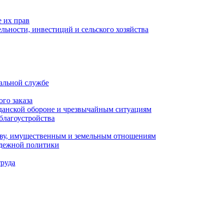
 их прав
льности, инвестиций и сельского хозяйства
альной службе
го заказа
данской обороне и чрезвычайным ситуациям
благоустройства
ству, имущественным и земельным отношениям
одежной политики
труда