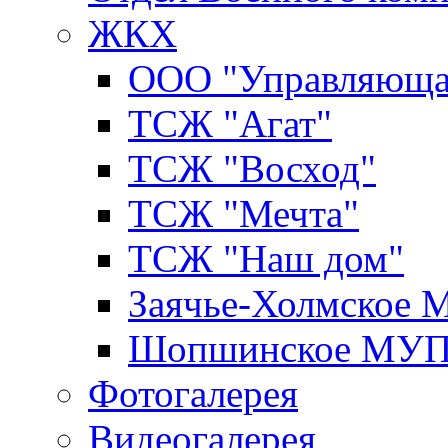
ЖКХ
ООО "Управляюща
ТСЖ "Агат"
ТСЖ "Восход"
ТСЖ "Мечта"
ТСЖ "Наш дом"
Заячье-Холмское
Шопшинское МУ
Фотогалерея
Видеогалерея