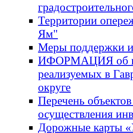
градостроительног
Территории опере
Ям"
Меры поддержки и
ИФОРМАЦИЯ об ин
реализуемых в Га
округе
Перечень объектов
осуществления ин
Дорожные карты «