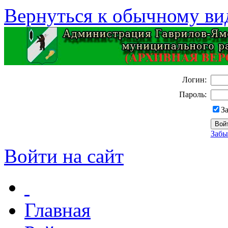
Вернуться к обычному ви
Логин:
Пароль:
З
Забы
Войти на сайт
Главная