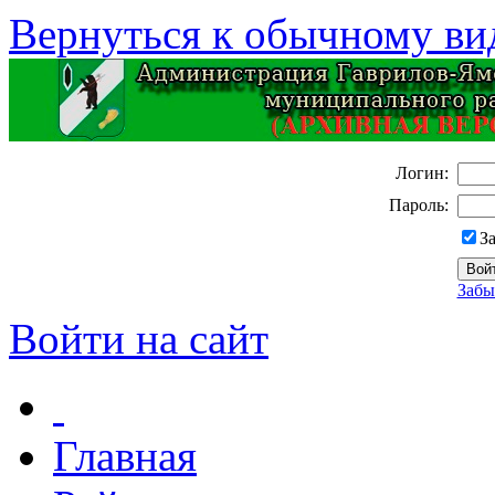
Вернуться к обычному ви
Логин:
Пароль:
З
Забы
Войти на сайт
Главная