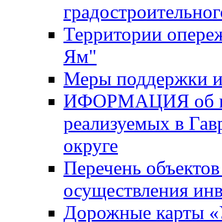
градостроительног
Территории опере
Ям"
Меры поддержки и
ИФОРМАЦИЯ об ин
реализуемых в Га
округе
Перечень объектов
осуществления ин
Дорожные карты «