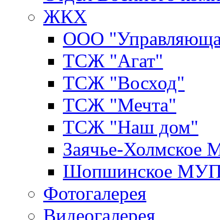
ЖКХ
ООО "Управляюща
ТСЖ "Агат"
ТСЖ "Восход"
ТСЖ "Мечта"
ТСЖ "Наш дом"
Заячье-Холмское
Шопшинское МУ
Фотогалерея
Видеогалерея