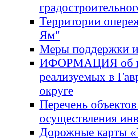
градостроительног
Территории опере
Ям"
Меры поддержки и
ИФОРМАЦИЯ об ин
реализуемых в Га
округе
Перечень объектов
осуществления ин
Дорожные карты «