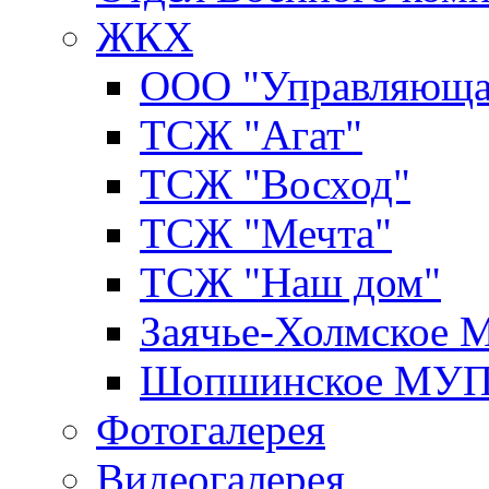
ЖКХ
ООО "Управляюща
ТСЖ "Агат"
ТСЖ "Восход"
ТСЖ "Мечта"
ТСЖ "Наш дом"
Заячье-Холмское
Шопшинское МУ
Фотогалерея
Видеогалерея