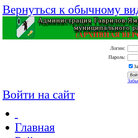
Вернуться к обычному ви
Логин:
Пароль:
З
Забы
Войти на сайт
Главная