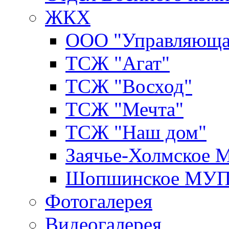
ЖКХ
ООО "Управляюща
ТСЖ "Агат"
ТСЖ "Восход"
ТСЖ "Мечта"
ТСЖ "Наш дом"
Заячье-Холмское
Шопшинское МУ
Фотогалерея
Видеогалерея