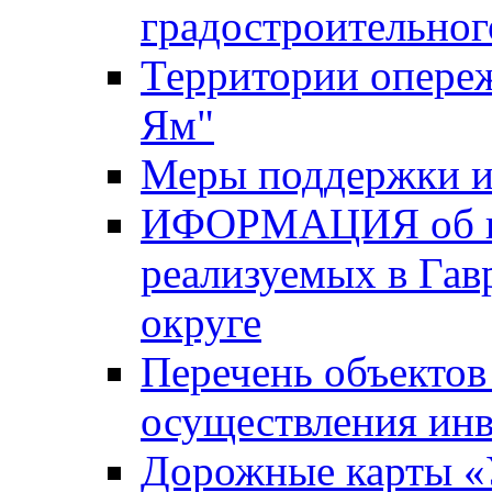
градостроительног
Территории опере
Ям"
Меры поддержки и
ИФОРМАЦИЯ об ин
реализуемых в Га
округе
Перечень объектов
осуществления ин
Дорожные карты «