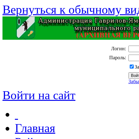
Вернуться к обычному ви
Логин:
Пароль:
З
Забы
Войти на сайт
Главная