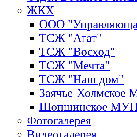
ЖКХ
ООО "Управляюща
ТСЖ "Агат"
ТСЖ "Восход"
ТСЖ "Мечта"
ТСЖ "Наш дом"
Заячье-Холмское
Шопшинское МУ
Фотогалерея
Видеогалерея