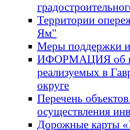
градостроительног
Территории опере
Ям"
Меры поддержки и
ИФОРМАЦИЯ об ин
реализуемых в Га
округе
Перечень объектов
осуществления ин
Дорожные карты «