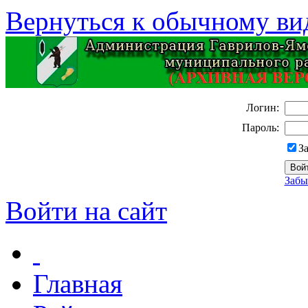
Вернуться к обычному ви
Логин:
Пароль:
З
Забы
Войти на сайт
Главная