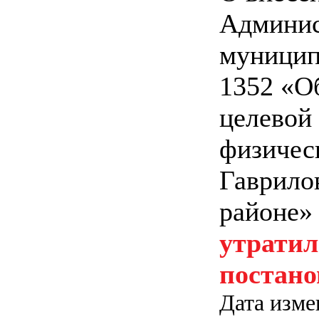
Админис
муницип
1352 «О
целевой
физическ
Гаврило
районе»
утратил
постано
Дата изме