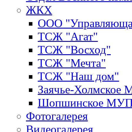
ЖКХ
ООО "Управляюща
ТСЖ "Агат"
ТСЖ "Восход"
ТСЖ "Мечта"
ТСЖ "Наш дом"
Заячье-Холмское
Шопшинское МУ
Фотогалерея
Видеогалерея