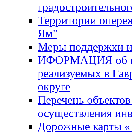
градостроительног
Территории опере
Ям"
Меры поддержки и
ИФОРМАЦИЯ об ин
реализуемых в Га
округе
Перечень объектов
осуществления ин
Дорожные карты «