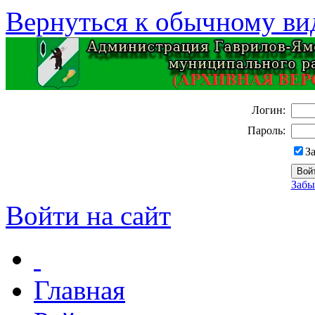
Вернуться к обычному ви
Логин:
Пароль:
З
Забы
Войти на сайт
Главная