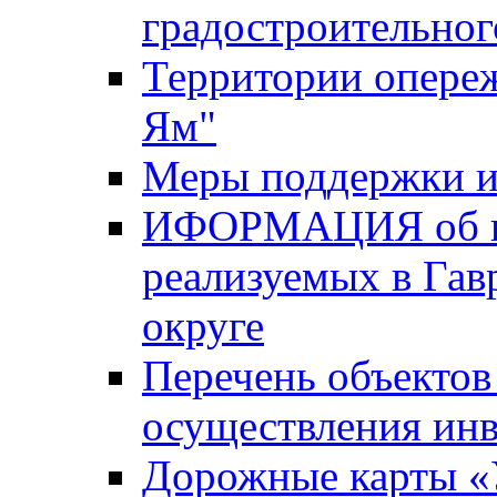
градостроительног
Территории опере
Ям"
Меры поддержки и
ИФОРМАЦИЯ об ин
реализуемых в Га
округе
Перечень объектов
осуществления ин
Дорожные карты «