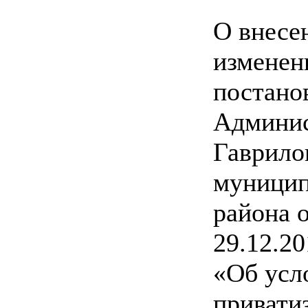
О внесе
изменен
постано
Админи
Гаврило
муницип
района 
29.12.2
«Об усл
привати