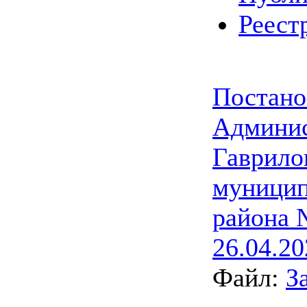
Реест
Постано
Админи
Гаврило
муницип
района 
26.04.20
Файл:
З