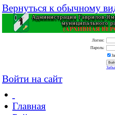
Вернуться к обычному ви
Логин:
Пароль:
З
Забы
Войти на сайт
Главная