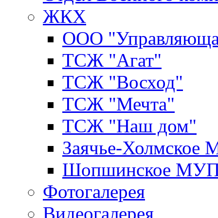
ЖКХ
ООО "Управляюща
ТСЖ "Агат"
ТСЖ "Восход"
ТСЖ "Мечта"
ТСЖ "Наш дом"
Заячье-Холмское
Шопшинское МУ
Фотогалерея
Видеогалерея