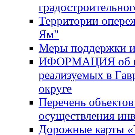
градостроительног
Территории опере
Ям"
Меры поддержки и
ИФОРМАЦИЯ об ин
реализуемых в Га
округе
Перечень объектов
осуществления ин
Дорожные карты «