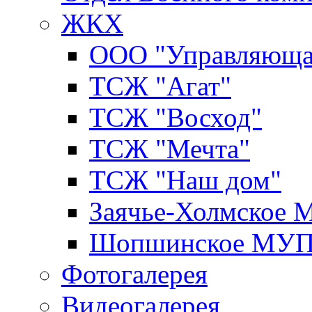
ЖКХ
ООО "Управляюща
ТСЖ "Агат"
ТСЖ "Восход"
ТСЖ "Мечта"
ТСЖ "Наш дом"
Заячье-Холмское
Шопшинское МУ
Фотогалерея
Видеогалерея