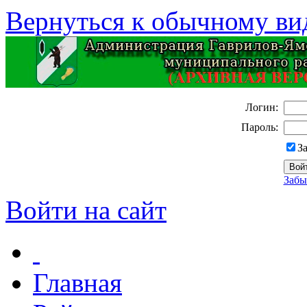
Вернуться к обычному ви
Логин:
Пароль:
З
Забы
Войти на сайт
Главная