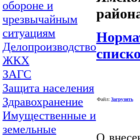
обороне и
района
чрезвычайным
ситуациям
Норма
Делопроизводство
списк
ЖКХ
ЗАГС
Защита населения
Здравохранение
Файл:
Загрузить
Имущественные и
земельные
О внесе