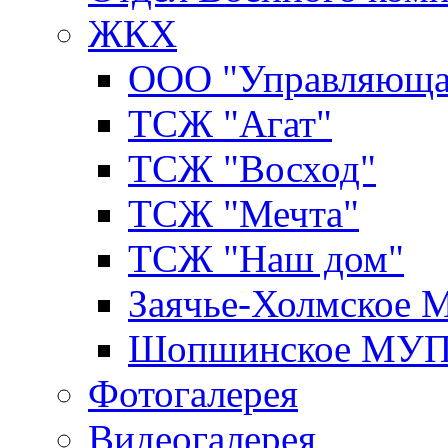
ЖКХ
ООО "Управляюща
ТСЖ "Агат"
ТСЖ "Восход"
ТСЖ "Мечта"
ТСЖ "Наш дом"
Заячье-Холмское
Шопшинское МУ
Фотогалерея
Видеогалерея