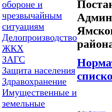
Поста
обороне и
чрезвычайным
Админ
ситуациям
Ямско
Делопроизводство
района
ЖКХ
ЗАГС
Норма
Защита населения
списк
Здравохранение
Имущественные и
земельные