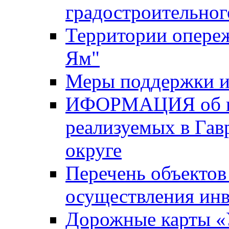
градостроительног
Территории опере
Ям"
Меры поддержки и
ИФОРМАЦИЯ об ин
реализуемых в Га
округе
Перечень объектов
осуществления ин
Дорожные карты «