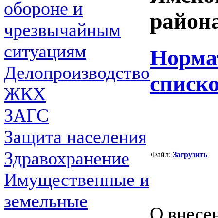
обороне и
района
чрезвычайным
ситуациям
Норма
Делопроизводство
списк
ЖКХ
ЗАГС
Защита населения
Здравохранение
Файл:
Загрузить
Имущественные и
земельные
О внесе