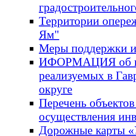
градостроительног
Территории опере
Ям"
Меры поддержки и
ИФОРМАЦИЯ об ин
реализуемых в Га
округе
Перечень объектов
осуществления ин
Дорожные карты «