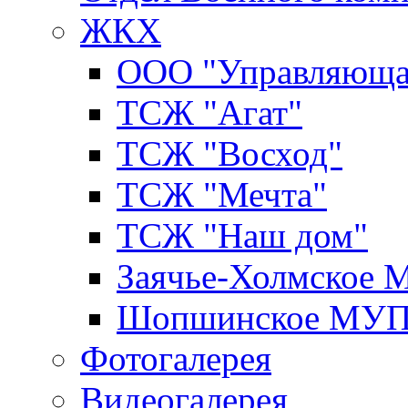
ЖКХ
ООО "Управляюща
ТСЖ "Агат"
ТСЖ "Восход"
ТСЖ "Мечта"
ТСЖ "Наш дом"
Заячье-Холмское
Шопшинское МУ
Фотогалерея
Видеогалерея