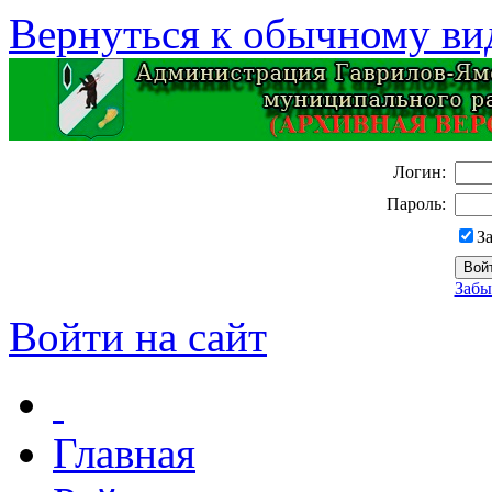
Вернуться к обычному ви
Логин:
Пароль:
З
Забы
Войти на сайт
Главная