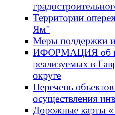
градостроительног
Территории опере
Ям"
Меры поддержки и
ИФОРМАЦИЯ об ин
реализуемых в Га
округе
Перечень объектов
осуществления ин
Дорожные карты «