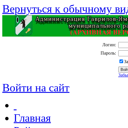
Вернуться к обычному ви
Логин:
Пароль:
З
Забы
Войти на сайт
Главная