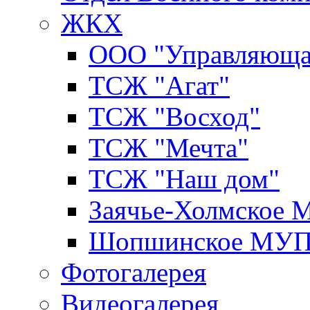
ЖКХ
ООО "Управляюща
ТСЖ "Агат"
ТСЖ "Восход"
ТСЖ "Мечта"
ТСЖ "Наш дом"
Заячье-Холмское
Шопшинское МУ
Фотогалерея
Видеогалерея