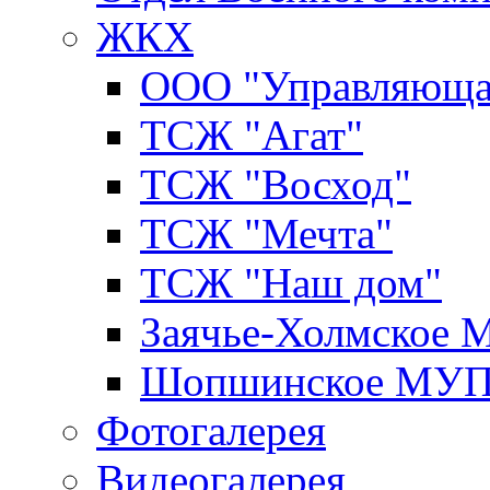
ЖКХ
ООО "Управляюща
ТСЖ "Агат"
ТСЖ "Восход"
ТСЖ "Мечта"
ТСЖ "Наш дом"
Заячье-Холмское
Шопшинское МУ
Фотогалерея
Видеогалерея