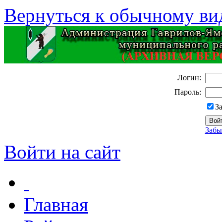
Вернуться к обычному ви
Логин:
Пароль:
З
Забы
Войти на сайт
Главная