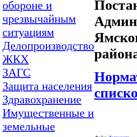
Поста
обороне и
чрезвычайным
Админ
ситуациям
Ямско
Делопроизводство
района
ЖКХ
ЗАГС
Норма
Защита населения
списк
Здравохранение
Имущественные и
земельные