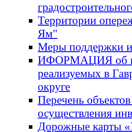
градостроительног
Территории опере
Ям"
Меры поддержки и
ИФОРМАЦИЯ об ин
реализуемых в Га
округе
Перечень объектов
осуществления ин
Дорожные карты «