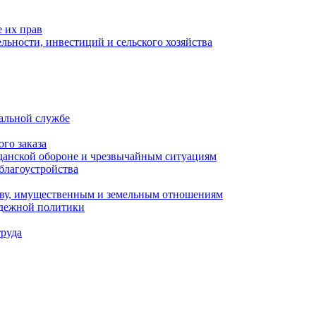
 их прав
льности, инвестиций и сельского хозяйства
альной службе
го заказа
данской обороне и чрезвычайным ситуациям
благоустройства
ству, имущественным и земельным отношениям
одежной политики
труда