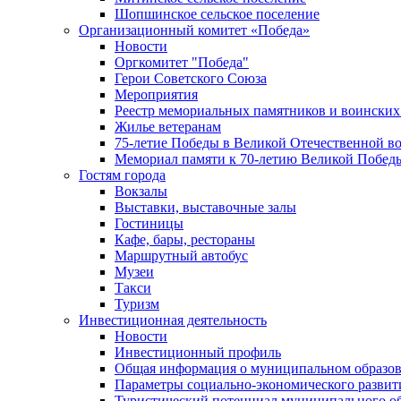
Шопшинское сельское поселение
Организационный комитет «Победа»
Новости
Оргкомитет "Победа"
Герои Советского Союза
Мероприятия
Реестр мемориальных памятников и воинских
Жилье ветеранам
75-летие Победы в Великой Отечественной в
Мемориал памяти к 70-летию Великой Побед
Гостям города
Вокзалы
Выставки, выставочные залы
Гостиницы
Кафе, бары, рестораны
Маршрутный автобус
Музеи
Такси
Туризм
Инвестиционная деятельность
Новости
Инвестиционный профиль
Общая информация о муниципальном образова
Параметры социально-экономического развит
Туристический потенциал муниципального о