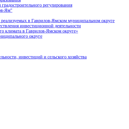
 градостроительного регулирования
ов-Ям"
еализуемых в Гаврилов-Ямском муниципальном округе
ествления инвестиционной деятельности
о климата в Гаврилов-Ямском округе»
ниципального округе
льности, инвестиций и сельского хозяйства