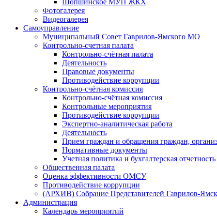
Шопшинское МУП ЖКХ
Фотогалерея
Видеогалерея
Самоуправление
Муниципальный Совет Гаврилов-Ямского МО
Контрольно-счетная палата
Контрольно-счётная палата
Деятельность
Правовые документы
Противодействие коррупции
Контрольно-счётная комиссия
Контрольно-счётная комиссия
Контрольные мероприятия
Противодействие коррупции
Экспертно-аналитическая работа
Деятельность
Прием граждан и обращения граждан, органи
Нормативные документы
Учетная политика и бухгалтерская отчетность
Общественная палата
Оценка эффективности ОМСУ
Противодействие коррупции
(АРХИВ) Собрание Представителей Гаврилов-Ямск
Администрация
Календарь мероприятий