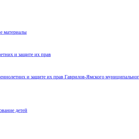
е материалы
етних и защите их прав
шеннолетних и защите их прав Гаврилов-Ямского муниципальног
ование детей