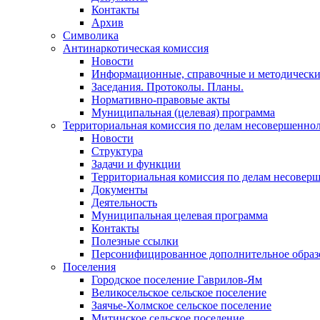
Контакты
Архив
Символика
Антинаркотическая комиссия
Новости
Информационные, справочные и методически
Заседания. Протоколы. Планы.
Нормативно-правовые акты
Муниципальная (целевая) программа
Территориальная комиссия по делам несовершеннол
Новости
Структура
Задачи и функции
Территориальная комиссия по делам несовер
Документы
Деятельность
Муниципальная целевая программа
Контакты
Полезные ссылки
Персонифицированное дополнительное образ
Поселения
Городское поселение Гаврилов-Ям
Великосельское сельское поселение
Заячье-Холмское сельское поселение
Митинское сельское поселение