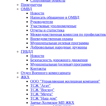
Спортивные объекты
Прокуратура
ОМВД
Новости
Написать обращение в ОМВД
Руководители
Участковые уполномоченые
Отчеты и статистика
Межведомственная комиссия по профилактик
Вневедомственная охрана
Муниципальная целевая программа
Добровольные народные дружины
ГИБДД
Новости
Безопасность дорожного движения
Муниципальная (целевая) программа
Контакты
Отдел Военного комиссариата
ЖКХ
ООО "Управляющая жилищная компания"
ТСЖ "Агат"
ТСЖ "Восход"
ТСЖ "Мечта"
ТСЖ "Наш дом"
Заячье-Холмское МП ЖКХ