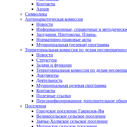
Контакты
Архив
Символика
Антинаркотическая комиссия
Новости
Информационные, справочные и методически
Заседания. Протоколы. Планы.
Нормативно-правовые акты
Муниципальная (целевая) программа
Территориальная комиссия по делам несовершеннол
Новости
Структура
Задачи и функции
Территориальная комиссия по делам несовер
Документы
Деятельность
Муниципальная целевая программа
Контакты
Полезные ссылки
Персонифицированное дополнительное образ
Поселения
Городское поселение Гаврилов-Ям
Великосельское сельское поселение
Заячье-Холмское сельское поселение
Митинское сельское поселение