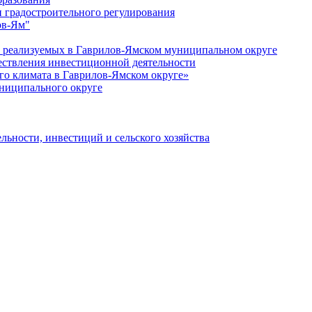
 градостроительного регулирования
ов-Ям"
еализуемых в Гаврилов-Ямском муниципальном округе
ествления инвестиционной деятельности
о климата в Гаврилов-Ямском округе»
ниципального округе
льности, инвестиций и сельского хозяйства