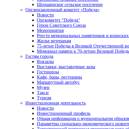
Шопшинское сельское поселение
Организационный комитет «Победа»
Новости
Оргкомитет "Победа"
Герои Советского Союза
Мероприятия
Реестр мемориальных памятников и воинских
Жилье ветеранам
75-летие Победы в Великой Отечественной в
Мемориал памяти к 70-летию Великой Побед
Гостям города
Вокзалы
Выставки, выставочные залы
Гостиницы
Кафе, бары, рестораны
Маршрутный автобус
Музеи
Такси
Туризм
Инвестиционная деятельность
Новости
Инвестиционный профиль
Общая информация о муниципальном образова
Параметры социально-экономического развит
Туристический потенциал муниципального о