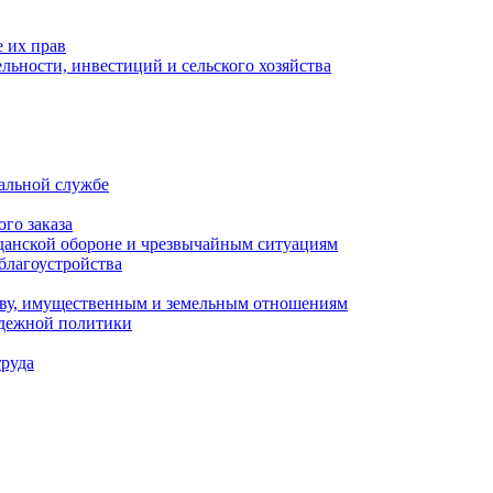
 их прав
льности, инвестиций и сельского хозяйства
альной службе
го заказа
данской обороне и чрезвычайным ситуациям
благоустройства
ству, имущественным и земельным отношениям
одежной политики
труда