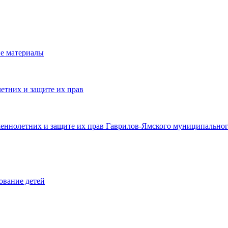
е материалы
етних и защите их прав
шеннолетних и защите их прав Гаврилов-Ямского муниципальног
ование детей