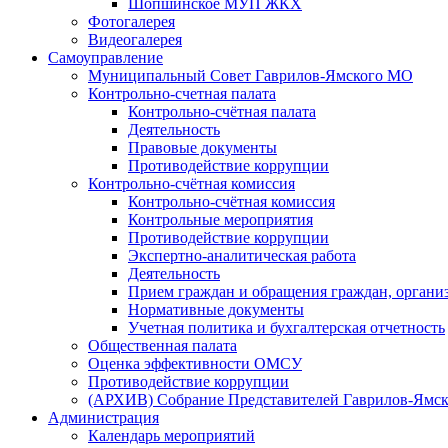
Шопшинское МУП ЖКХ
Фотогалерея
Видеогалерея
Самоуправление
Муниципальный Совет Гаврилов-Ямского МО
Контрольно-счетная палата
Контрольно-счётная палата
Деятельность
Правовые документы
Противодействие коррупции
Контрольно-счётная комиссия
Контрольно-счётная комиссия
Контрольные мероприятия
Противодействие коррупции
Экспертно-аналитическая работа
Деятельность
Прием граждан и обращения граждан, органи
Нормативные документы
Учетная политика и бухгалтерская отчетность
Общественная палата
Оценка эффективности ОМСУ
Противодействие коррупции
(АРХИВ) Собрание Представителей Гаврилов-Ямск
Администрация
Календарь мероприятий