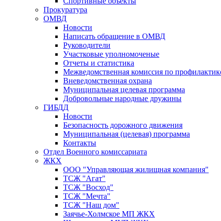
Спортивные объекты
Прокуратура
ОМВД
Новости
Написать обращение в ОМВД
Руководители
Участковые уполномоченые
Отчеты и статистика
Межведомственная комиссия по профилактик
Вневедомственная охрана
Муниципальная целевая программа
Добровольные народные дружины
ГИБДД
Новости
Безопасность дорожного движения
Муниципальная (целевая) программа
Контакты
Отдел Военного комиссариата
ЖКХ
ООО "Управляющая жилищная компания"
ТСЖ "Агат"
ТСЖ "Восход"
ТСЖ "Мечта"
ТСЖ "Наш дом"
Заячье-Холмское МП ЖКХ