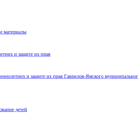
е материалы
етних и защите их прав
шеннолетних и защите их прав Гаврилов-Ямского муниципальног
ование детей