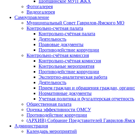
Шопшинское МУП ЖКХ
Фотогалерея
Видеогалерея
Самоуправление
Муниципальный Совет Гаврилов-Ямского МО
Контрольно-счетная палата
Контрольно-счётная палата
Деятельность
Правовые документы
Противодействие коррупции
Контрольно-счётная комиссия
Контрольно-счётная комиссия
Контрольные мероприятия
Противодействие коррупции
Экспертно-аналитическая работа
Деятельность
Прием граждан и обращения граждан, органи
Нормативные документы
Учетная политика и бухгалтерская отчетность
Общественная палата
Оценка эффективности ОМСУ
Противодействие коррупции
(АРХИВ) Собрание Представителей Гаврилов-Ямск
Администрация
Календарь мероприятий