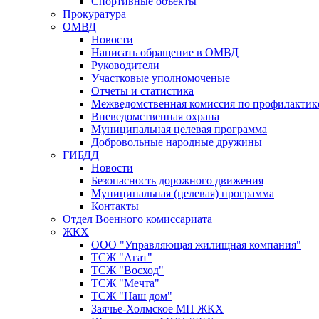
Спортивные объекты
Прокуратура
ОМВД
Новости
Написать обращение в ОМВД
Руководители
Участковые уполномоченые
Отчеты и статистика
Межведомственная комиссия по профилактик
Вневедомственная охрана
Муниципальная целевая программа
Добровольные народные дружины
ГИБДД
Новости
Безопасность дорожного движения
Муниципальная (целевая) программа
Контакты
Отдел Военного комиссариата
ЖКХ
ООО "Управляющая жилищная компания"
ТСЖ "Агат"
ТСЖ "Восход"
ТСЖ "Мечта"
ТСЖ "Наш дом"
Заячье-Холмское МП ЖКХ