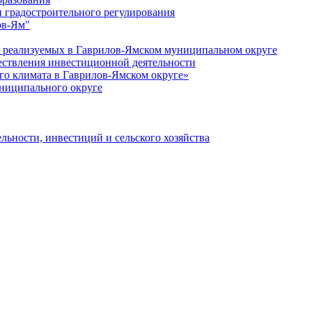
 градостроительного регулирования
ов-Ям"
еализуемых в Гаврилов-Ямском муниципальном округе
ествления инвестиционной деятельности
о климата в Гаврилов-Ямском округе»
ниципального округе
льности, инвестиций и сельского хозяйства