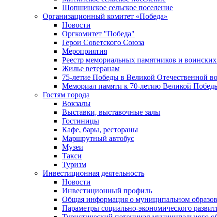
Шопшинское сельское поселение
Организационный комитет «Победа»
Новости
Оргкомитет "Победа"
Герои Советского Союза
Мероприятия
Реестр мемориальных памятников и воинских
Жилье ветеранам
75-летие Победы в Великой Отечественной в
Мемориал памяти к 70-летию Великой Побед
Гостям города
Вокзалы
Выставки, выставочные залы
Гостиницы
Кафе, бары, рестораны
Маршрутный автобус
Музеи
Такси
Туризм
Инвестиционная деятельность
Новости
Инвестиционный профиль
Общая информация о муниципальном образова
Параметры социально-экономического развит
Туристический потенциал муниципального о