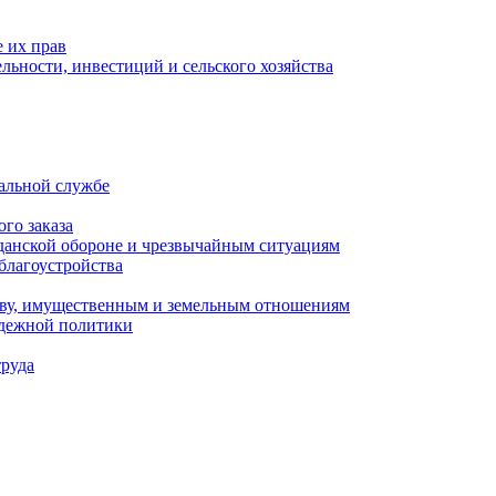
 их прав
льности, инвестиций и сельского хозяйства
альной службе
го заказа
данской обороне и чрезвычайным ситуациям
благоустройства
ству, имущественным и земельным отношениям
одежной политики
труда