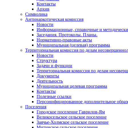
Контакты
Архив
Символика
Антинаркотическая комиссия
Новости
Информационные, справочные и методически
Заседания. Протоколы. Планы.
Нормативно-правовые акты
Муниципальная (целевая) программа
Территориальная комиссия по делам несовершеннол
Новости
Структура
Задачи и функции
Территориальная комиссия по делам несовер
Документы
Деятельность
Муниципальная целевая программа
Контакты
Полезные ссылки
Персонифицированное дополнительное образ
Поселения
Городское поселение Гаврилов-Ям
Великосельское сельское поселение
Заячье-Холмское сельское поселение
Митинское сельское поселение