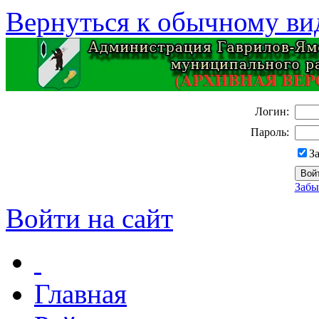
Вернуться к обычному ви
Логин:
Пароль:
З
Забы
Войти на сайт
Главная