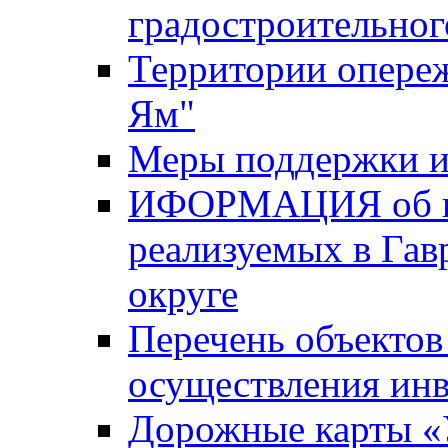
градостроительног
Территории опере
Ям"
Меры поддержки и
ИФОРМАЦИЯ об ин
реализуемых в Га
округе
Перечень объектов
осуществления ин
Дорожные карты «