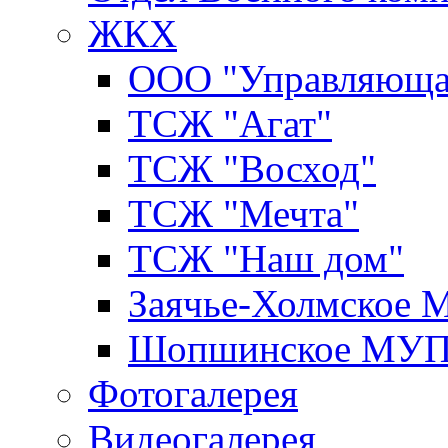
ЖКХ
ООО "Управляюща
ТСЖ "Агат"
ТСЖ "Восход"
ТСЖ "Мечта"
ТСЖ "Наш дом"
Заячье-Холмское
Шопшинское МУ
Фотогалерея
Видеогалерея