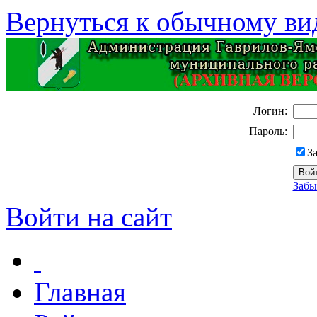
Вернуться к обычному ви
Логин:
Пароль:
З
Забы
Войти на сайт
Главная