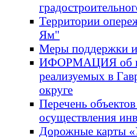
градостроительног
Территории опере
Ям"
Меры поддержки и
ИФОРМАЦИЯ об ин
реализуемых в Га
округе
Перечень объектов
осуществления ин
Дорожные карты «