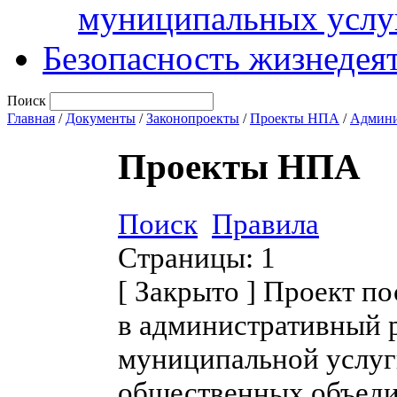
муниципальных услу
Безопасность жизнедея
Поиск
Главная
/
Документы
/
Законопроекты
/
Проекты НПА
/
Админи
Проекты НПА
Поиск
Правила
Страницы:
1
[
Закрыто
]
Проект по
в административный 
муниципальной услуг
общественных объеди