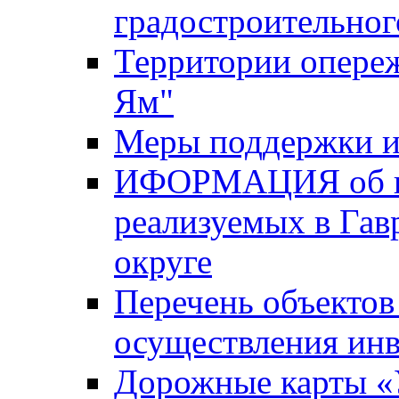
градостроительног
Территории опере
Ям"
Меры поддержки и
ИФОРМАЦИЯ об ин
реализуемых в Га
округе
Перечень объектов
осуществления ин
Дорожные карты «