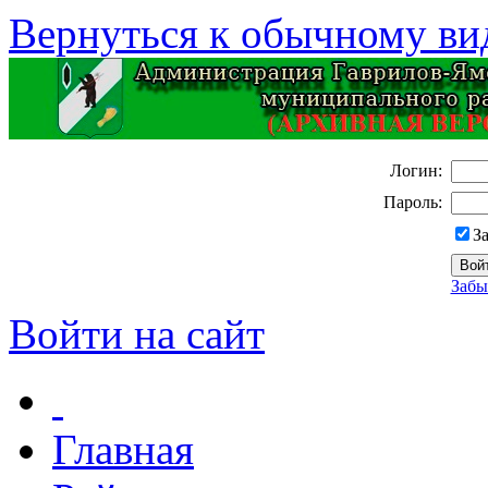
Вернуться к обычному ви
Логин:
Пароль:
З
Забы
Войти на сайт
Главная