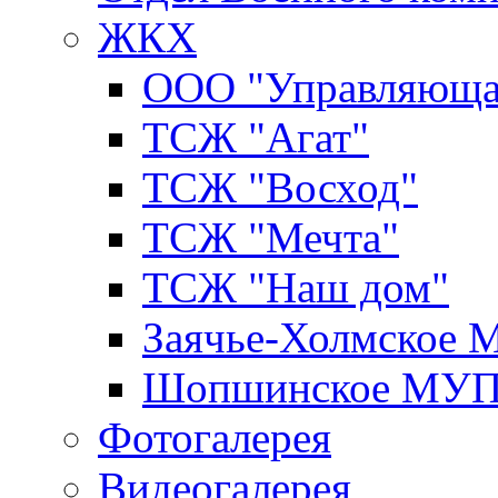
ЖКХ
ООО "Управляюща
ТСЖ "Агат"
ТСЖ "Восход"
ТСЖ "Мечта"
ТСЖ "Наш дом"
Заячье-Холмское
Шопшинское МУ
Фотогалерея
Видеогалерея