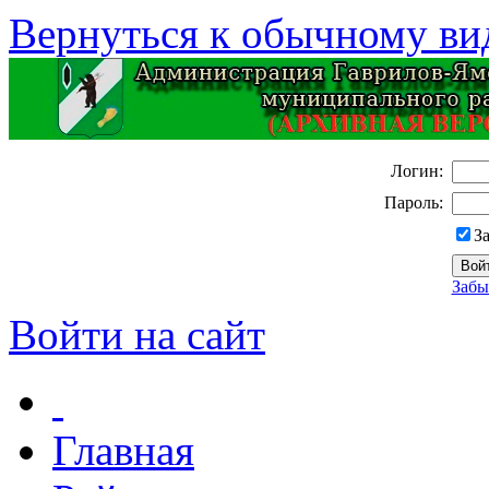
Вернуться к обычному ви
Логин:
Пароль:
З
Забы
Войти на сайт
Главная