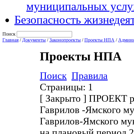
муниципальных услу
Безопасность жизнедея
Поиск
Главная
/
Документы
/
Законопроекты
/
Проекты НПА
/
Админи
Проекты НПА
Поиск
Правила
Страницы:
1
[
Закрыто
]
ПРОЕКТ ре
Гаврилов -Ямского м
Гаврилов-Ямского мун
на плановый период 2