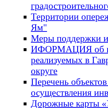
градостроительног
Территории опере
Ям"
Меры поддержки и
ИФОРМАЦИЯ об ин
реализуемых в Га
округе
Перечень объектов
осуществления ин
Дорожные карты «