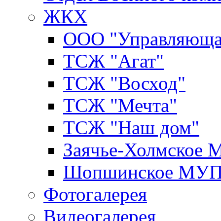
ЖКХ
ООО "Управляюща
ТСЖ "Агат"
ТСЖ "Восход"
ТСЖ "Мечта"
ТСЖ "Наш дом"
Заячье-Холмское
Шопшинское МУ
Фотогалерея
Видеогалерея