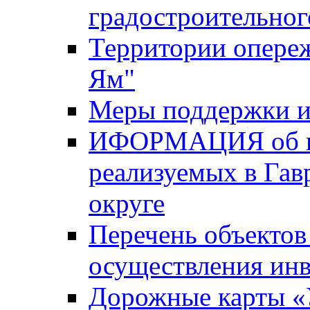
градостроительног
Территории опере
Ям"
Меры поддержки и
ИФОРМАЦИЯ об ин
реализуемых в Га
округе
Перечень объектов
осуществления ин
Дорожные карты «