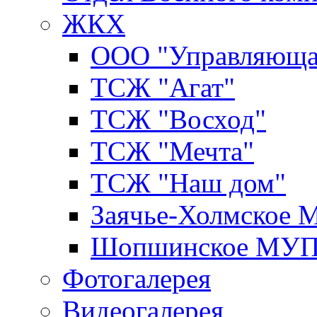
ЖКХ
ООО "Управляюща
ТСЖ "Агат"
ТСЖ "Восход"
ТСЖ "Мечта"
ТСЖ "Наш дом"
Заячье-Холмское
Шопшинское МУ
Фотогалерея
Видеогалерея