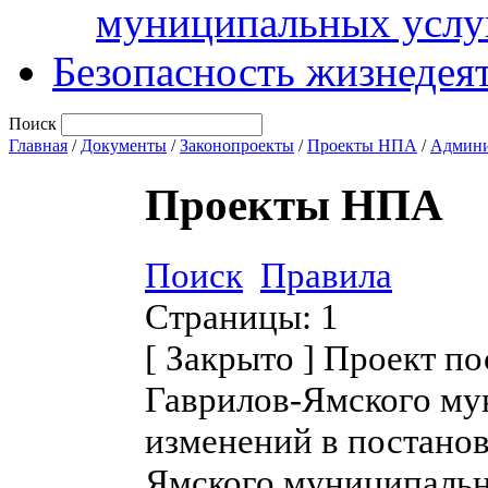
муниципальных услу
Безопасность жизнедея
Поиск
Главная
/
Документы
/
Законопроекты
/
Проекты НПА
/
Админи
Проекты НПА
Поиск
Правила
Страницы:
1
[
Закрыто
]
Проект по
Гаврилов-Ямского му
изменений в постано
Ямского муниципальн