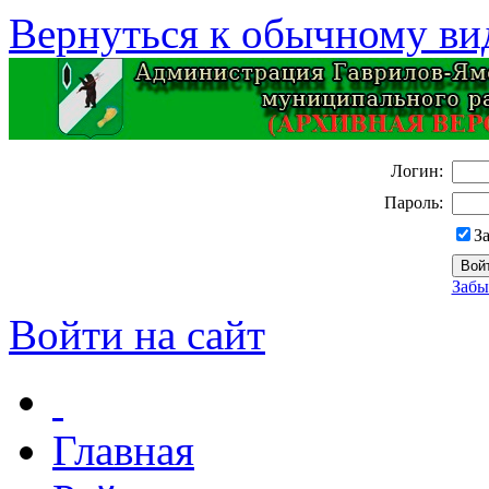
Вернуться к обычному ви
Логин:
Пароль:
З
Забы
Войти на сайт
Главная