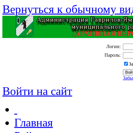
Вернуться к обычному ви
Логин:
Пароль:
З
Забы
Войти на сайт
Главная