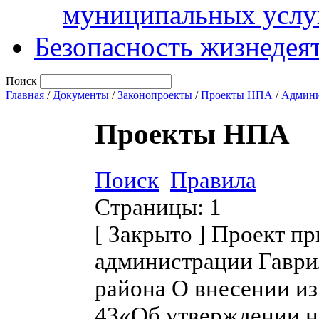
муниципальных услу
Безопасность жизнедея
Поиск
Главная
/
Документы
/
Законопроекты
/
Проекты НПА
/
Админи
Проекты НПА
Поиск
Правила
Страницы:
1
[
Закрыто
]
Проект пр
администрации Гаври
района О внесении из
43«Об утверждении н