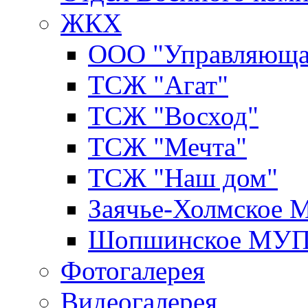
ЖКХ
ООО "Управляюща
ТСЖ "Агат"
ТСЖ "Восход"
ТСЖ "Мечта"
ТСЖ "Наш дом"
Заячье-Холмское
Шопшинское МУ
Фотогалерея
Видеогалерея