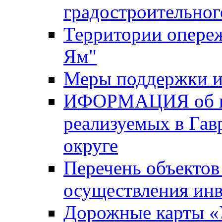
градостроительног
Территории опере
Ям"
Меры поддержки и
ИФОРМАЦИЯ об ин
реализуемых в Га
округе
Перечень объектов
осуществления ин
Дорожные карты «