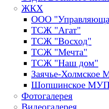
ЖКХ
ООО "Управляюща
ТСЖ "Агат"
ТСЖ "Восход"
ТСЖ "Мечта"
ТСЖ "Наш дом"
Заячье-Холмское
Шопшинское МУ
Фотогалерея
Видеогалерея