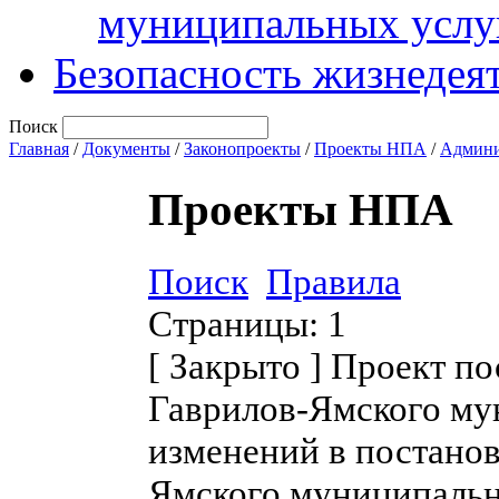
муниципальных услу
Безопасность жизнедея
Поиск
Главная
/
Документы
/
Законопроекты
/
Проекты НПА
/
Админи
Проекты НПА
Поиск
Правила
Страницы:
1
[
Закрыто
]
Проект по
Гаврилов-Ямского му
изменений в постано
Ямского муниципальн