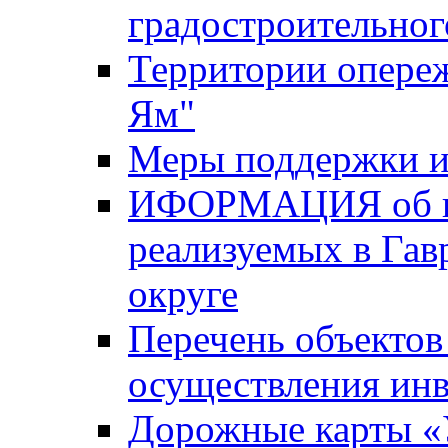
градостроительног
Территории опере
Ям"
Меры поддержки и
ИФОРМАЦИЯ об ин
реализуемых в Га
округе
Перечень объектов
осуществления ин
Дорожные карты «