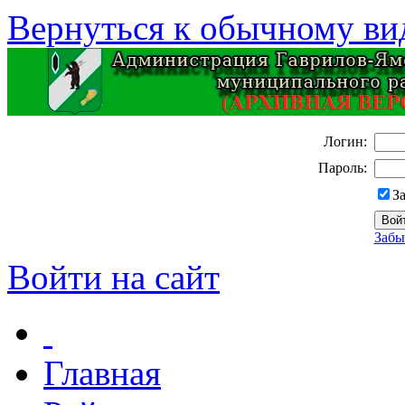
Вернуться к обычному ви
Логин:
Пароль:
З
Забы
Войти на сайт
Главная