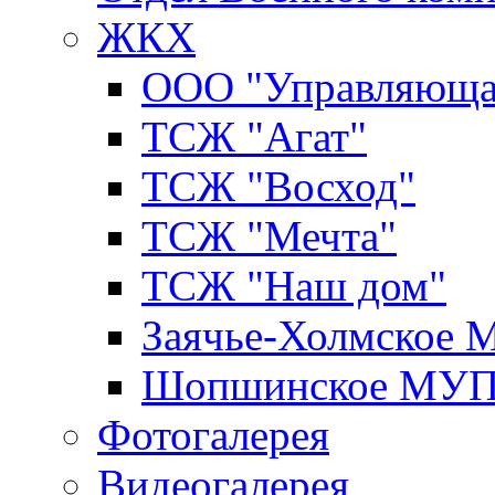
ЖКХ
ООО "Управляюща
ТСЖ "Агат"
ТСЖ "Восход"
ТСЖ "Мечта"
ТСЖ "Наш дом"
Заячье-Холмское
Шопшинское МУ
Фотогалерея
Видеогалерея