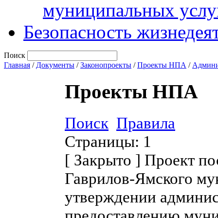
муниципальных услу
Безопасность жизнедея
Поиск
Главная
/
Документы
/
Законопроекты
/
Проекты НПА
/
Админи
Проекты НПА
Поиск
Правила
Страницы:
1
[
Закрыто
]
Проект по
Гаврилов-Ямского му
утверждении админис
предоставлению муни