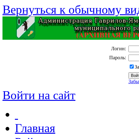
Вернуться к обычному ви
Логин:
Пароль:
З
Забы
Войти на сайт
Главная