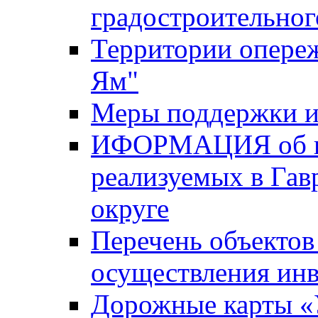
градостроительног
Территории опере
Ям"
Меры поддержки и
ИФОРМАЦИЯ об ин
реализуемых в Га
округе
Перечень объектов
осуществления ин
Дорожные карты «