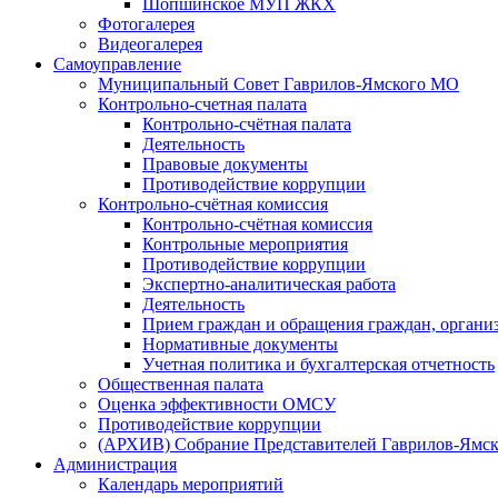
Шопшинское МУП ЖКХ
Фотогалерея
Видеогалерея
Самоуправление
Муниципальный Совет Гаврилов-Ямского МО
Контрольно-счетная палата
Контрольно-счётная палата
Деятельность
Правовые документы
Противодействие коррупции
Контрольно-счётная комиссия
Контрольно-счётная комиссия
Контрольные мероприятия
Противодействие коррупции
Экспертно-аналитическая работа
Деятельность
Прием граждан и обращения граждан, органи
Нормативные документы
Учетная политика и бухгалтерская отчетность
Общественная палата
Оценка эффективности ОМСУ
Противодействие коррупции
(АРХИВ) Собрание Представителей Гаврилов-Ямск
Администрация
Календарь мероприятий