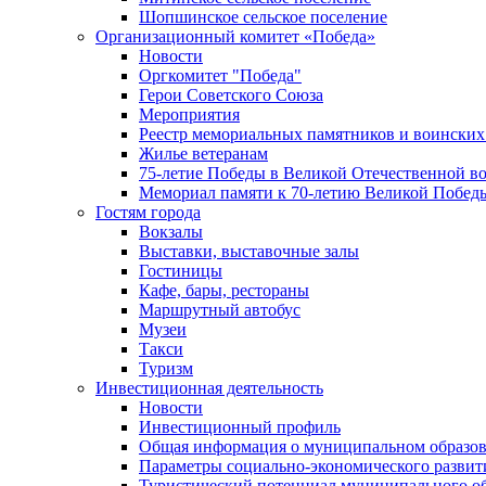
Шопшинское сельское поселение
Организационный комитет «Победа»
Новости
Оргкомитет "Победа"
Герои Советского Союза
Мероприятия
Реестр мемориальных памятников и воинских
Жилье ветеранам
75-летие Победы в Великой Отечественной в
Мемориал памяти к 70-летию Великой Побед
Гостям города
Вокзалы
Выставки, выставочные залы
Гостиницы
Кафе, бары, рестораны
Маршрутный автобус
Музеи
Такси
Туризм
Инвестиционная деятельность
Новости
Инвестиционный профиль
Общая информация о муниципальном образова
Параметры социально-экономического развит
Туристический потенциал муниципального о