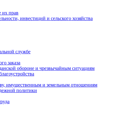
 их прав
льности, инвестиций и сельского хозяйства
альной службе
го заказа
данской обороне и чрезвычайным ситуациям
благоустройства
ству, имущественным и земельным отношениям
одежной политики
труда