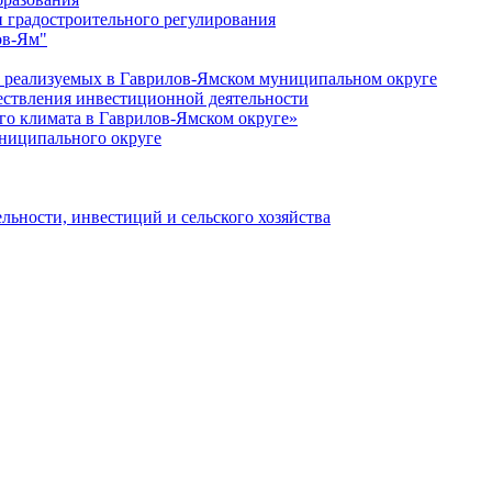
 градостроительного регулирования
ов-Ям"
еализуемых в Гаврилов-Ямском муниципальном округе
ествления инвестиционной деятельности
о климата в Гаврилов-Ямском округе»
ниципального округе
льности, инвестиций и сельского хозяйства