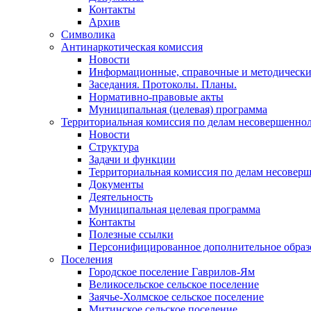
Контакты
Архив
Символика
Антинаркотическая комиссия
Новости
Информационные, справочные и методически
Заседания. Протоколы. Планы.
Нормативно-правовые акты
Муниципальная (целевая) программа
Территориальная комиссия по делам несовершеннол
Новости
Структура
Задачи и функции
Территориальная комиссия по делам несовер
Документы
Деятельность
Муниципальная целевая программа
Контакты
Полезные ссылки
Персонифицированное дополнительное образ
Поселения
Городское поселение Гаврилов-Ям
Великосельское сельское поселение
Заячье-Холмское сельское поселение
Митинское сельское поселение