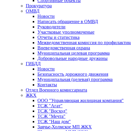
Спортивные объекты
Прокуратура
ОМВД
Новости
Написать обращение в ОМВД
Руководители
Участковые уполномоченые
Отчеты и статистика
Межведомственная комиссия по профилактик
Вневедомственная охрана
Муниципальная целевая программа
Добровольные народные дружины
ГИБДД
Новости
Безопасность дорожного движения
Муниципальная (целевая) программа
Контакты
Отдел Военного комиссариата
ЖКХ
ООО "Управляющая жилищная компания"
ТСЖ "Агат"
ТСЖ "Восход"
ТСЖ "Мечта"
ТСЖ "Наш дом"
Заячье-Холмское МП ЖКХ