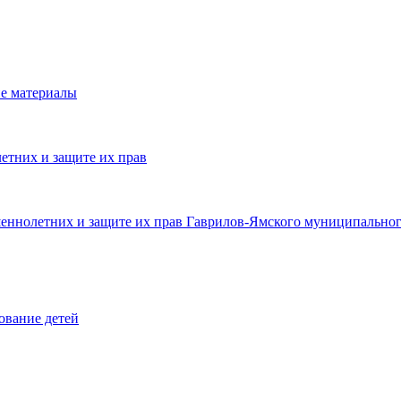
е материалы
етних и защите их прав
шеннолетних и защите их прав Гаврилов-Ямского муниципальног
ование детей