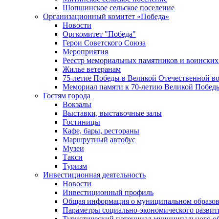
Шопшинское сельское поселение
Организационный комитет «Победа»
Новости
Оргкомитет "Победа"
Герои Советского Союза
Мероприятия
Реестр мемориальных памятников и воинских
Жилье ветеранам
75-летие Победы в Великой Отечественной в
Мемориал памяти к 70-летию Великой Побед
Гостям города
Вокзалы
Выставки, выставочные залы
Гостиницы
Кафе, бары, рестораны
Маршрутный автобус
Музеи
Такси
Туризм
Инвестиционная деятельность
Новости
Инвестиционный профиль
Общая информация о муниципальном образова
Параметры социально-экономического развит
Туристический потенциал муниципального о