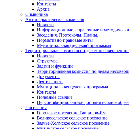
Контакты
Архив
Символика
Антинаркотическая комиссия
Новости
Информационные, справочные и методически
Заседания. Протоколы. Планы.
Нормативно-правовые акты
Муниципальная (целевая) программа
Территориальная комиссия по делам несовершеннол
Новости
Структура
Задачи и функции
Территориальная комиссия по делам несовер
Документы
Деятельность
Муниципальная целевая программа
Контакты
Полезные ссылки
Персонифицированное дополнительное образ
Поселения
Городское поселение Гаврилов-Ям
Великосельское сельское поселение
Заячье-Холмское сельское поселение
Митинское сельское поселение