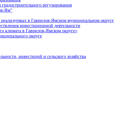
 градостроительного регулирования
ов-Ям"
еализуемых в Гаврилов-Ямском муниципальном округе
ествления инвестиционной деятельности
о климата в Гаврилов-Ямском округе»
ниципального округе
льности, инвестиций и сельского хозяйства