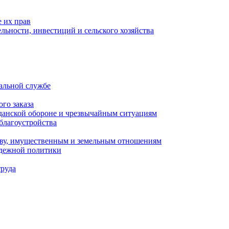
 их прав
льности, инвестиций и сельского хозяйства
альной службе
го заказа
данской обороне и чрезвычайным ситуациям
благоустройства
ству, имущественным и земельным отношениям
одежной политики
труда