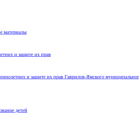
е материалы
етних и защите их прав
шеннолетних и защите их прав Гаврилов-Ямского муниципальног
ование детей