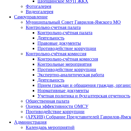
Шопшинское МУП ЖКХ
Фотогалерея
Видеогалерея
Самоуправление
Муниципальный Совет Гаврилов-Ямского МО
Контрольно-счетная палата
Контрольно-счётная палата
Деятельность
Правовые документы
Противодействие коррупции
Контрольно-счётная комиссия
Контрольно-счётная комиссия
Контрольные мероприятия
Противодействие коррупции
Экспертно-аналитическая работа
Деятельность
Прием граждан и обращения граждан, органи
Нормативные документы
Учетная политика и бухгалтерская отчетность
Общественная палата
Оценка эффективности ОМСУ
Противодействие коррупции
(АРХИВ) Собрание Представителей Гаврилов-Ямск
Администрация
Календарь мероприятий