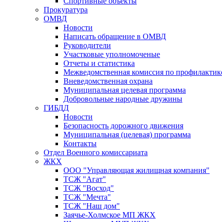
Спортивные объекты
Прокуратура
ОМВД
Новости
Написать обращение в ОМВД
Руководители
Участковые уполномоченые
Отчеты и статистика
Межведомственная комиссия по профилактик
Вневедомственная охрана
Муниципальная целевая программа
Добровольные народные дружины
ГИБДД
Новости
Безопасность дорожного движения
Муниципальная (целевая) программа
Контакты
Отдел Военного комиссариата
ЖКХ
ООО "Управляющая жилищная компания"
ТСЖ "Агат"
ТСЖ "Восход"
ТСЖ "Мечта"
ТСЖ "Наш дом"
Заячье-Холмское МП ЖКХ