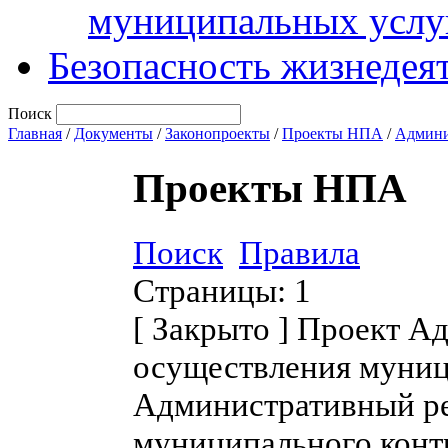
муниципальных услу
Безопасность жизнедея
Поиск
Главная
/
Документы
/
Законопроекты
/
Проекты НПА
/
Админи
Проекты НПА
Поиск
Правила
Страницы:
1
[
Закрыто
]
Проект Ад
осуществления муниц
Административный ре
муниципального конт