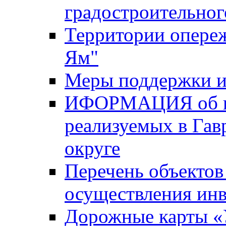
градостроительног
Территории опере
Ям"
Меры поддержки и
ИФОРМАЦИЯ об ин
реализуемых в Га
округе
Перечень объектов
осуществления ин
Дорожные карты «