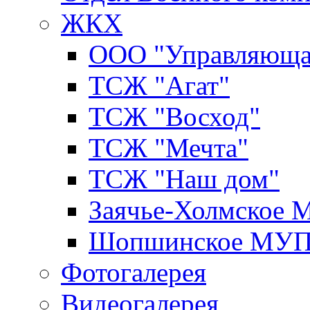
ЖКХ
ООО "Управляюща
ТСЖ "Агат"
ТСЖ "Восход"
ТСЖ "Мечта"
ТСЖ "Наш дом"
Заячье-Холмское
Шопшинское МУ
Фотогалерея
Видеогалерея