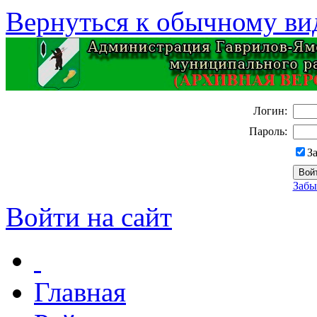
Вернуться к обычному ви
Логин:
Пароль:
З
Забы
Войти на сайт
Главная