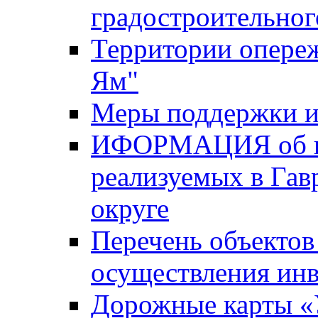
градостроительног
Территории опере
Ям"
Меры поддержки и
ИФОРМАЦИЯ об ин
реализуемых в Га
округе
Перечень объектов
осуществления ин
Дорожные карты «