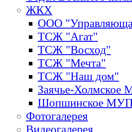
ЖКХ
ООО "Управляюща
ТСЖ "Агат"
ТСЖ "Восход"
ТСЖ "Мечта"
ТСЖ "Наш дом"
Заячье-Холмское
Шопшинское МУ
Фотогалерея
Видеогалерея