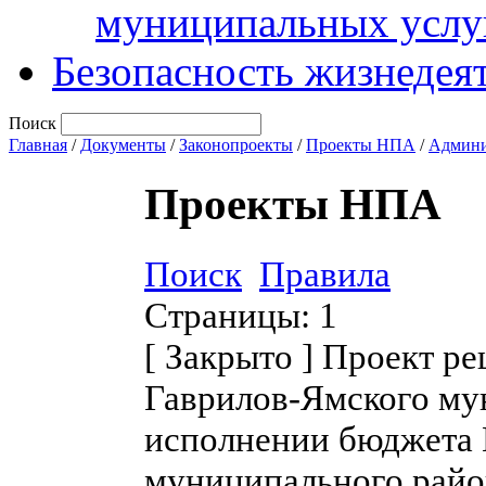
муниципальных услу
Безопасность жизнедея
Поиск
Главная
/
Документы
/
Законопроекты
/
Проекты НПА
/
Админи
Проекты НПА
Поиск
Правила
Страницы:
1
[
Закрыто
]
Проект ре
Гаврилов-Ямского му
исполнении бюджета 
муниципального район