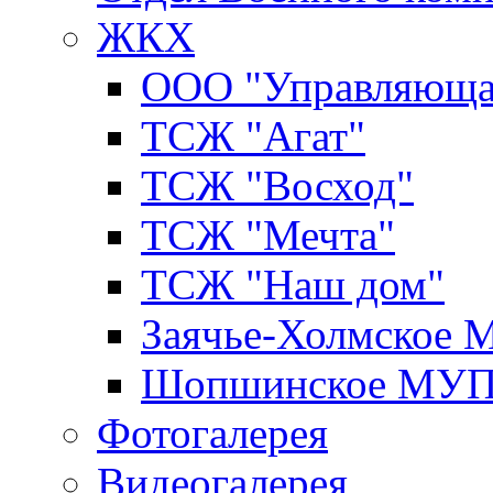
ЖКХ
ООО "Управляюща
ТСЖ "Агат"
ТСЖ "Восход"
ТСЖ "Мечта"
ТСЖ "Наш дом"
Заячье-Холмское
Шопшинское МУ
Фотогалерея
Видеогалерея