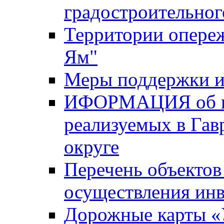
градостроительног
Территории опере
Ям"
Меры поддержки и
ИФОРМАЦИЯ об ин
реализуемых в Га
округе
Перечень объектов
осуществления ин
Дорожные карты «