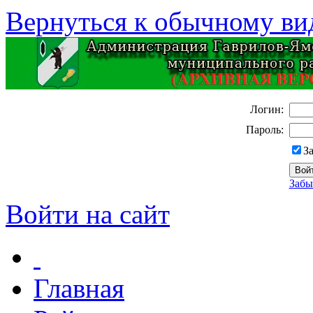
Вернуться к обычному ви
Логин:
Пароль:
З
Забы
Войти на сайт
Главная