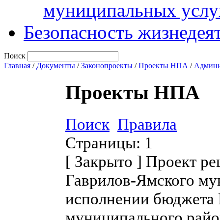
муниципальных услу
Безопасность жизнедея
Поиск
Главная
/
Документы
/
Законопроекты
/
Проекты НПА
/
Админи
Проекты НПА
Поиск
Правила
Страницы:
1
[
Закрыто
]
Проект ре
Гаврилов-Ямского му
исполнении бюджета 
муниципального район