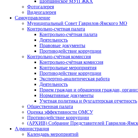
Шопшинское МУП ЖКХ
Фотогалерея
Видеогалерея
Самоуправление
Муниципальный Совет Гаврилов-Ямского МО
Контрольно-счетная палата
Контрольно-счётная палата
Деятельность
Правовые документы
Противодействие коррупции
Контрольно-счётная комиссия
Контрольно-счётная комиссия
Контрольные мероприятия
Противодействие коррупции
Экспертно-аналитическая работа
Деятельность
Прием граждан и обращения граждан, органи
Нормативные документы
Учетная политика и бухгалтерская отчетность
Общественная палата
Оценка эффективности ОМСУ
Противодействие коррупции
(АРХИВ) Собрание Представителей Гаврилов-Ямск
Администрация
Календарь мероприятий