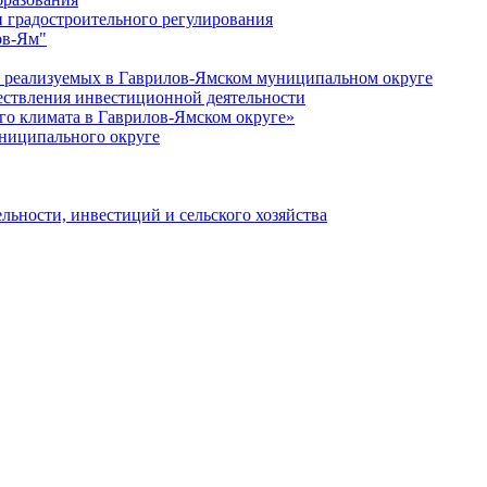
 градостроительного регулирования
ов-Ям"
еализуемых в Гаврилов-Ямском муниципальном округе
ествления инвестиционной деятельности
о климата в Гаврилов-Ямском округе»
ниципального округе
льности, инвестиций и сельского хозяйства