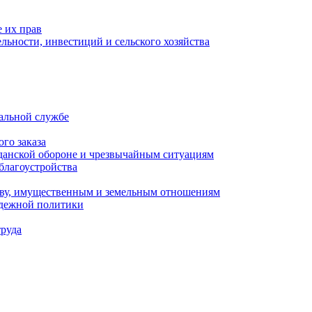
 их прав
льности, инвестиций и сельского хозяйства
альной службе
го заказа
данской обороне и чрезвычайным ситуациям
благоустройства
ству, имущественным и земельным отношениям
одежной политики
труда