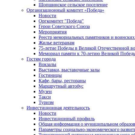
Шопшинское сельское поселение
Организационный комитет «Победа»
Новости
Оргкомитет "Победа"
Герои Советского Союза
Мероприятия
Реестр мемориальных памятников и воинских
Жилье ветеранам
75-летие Победы в Великой Отечественной в
Мемориал памяти к 70-летию Великой Побед
Гостям города
Вокзалы
Выставки, выставочные залы
Гостиницы
Кафе, бары, рестораны
Маршрутный автобус
Музеи
Такси
Туризм
Инвестиционная деятельность
Новости
Инвестиционный профиль
Общая информация о муниципальном образова
Параметры социально-экономического развит
Туристический потенциал муниципального о