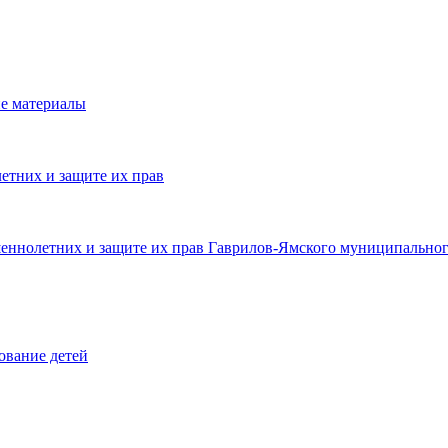
е материалы
етних и защите их прав
шеннолетних и защите их прав Гаврилов-Ямского муниципальног
ование детей