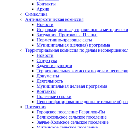
Контакты
Архив
Символика
Антинаркотическая комиссия
Новости
Информационные, справочные и методически
Заседания. Протоколы. Планы.
Нормативно-правовые акты
Муниципальная (целевая) программа
Территориальная комиссия по делам несовершеннол
Новости
Структура
Задачи и функции
Территориальная комиссия по делам несовер
Документы
Деятельность
Муниципальная целевая программа
Контакты
Полезные ссылки
Персонифицированное дополнительное образ
Поселения
Городское поселение Гаврилов-Ям
Великосельское сельское поселение
Заячье-Холмское сельское поселение
Митинское сельское поселение