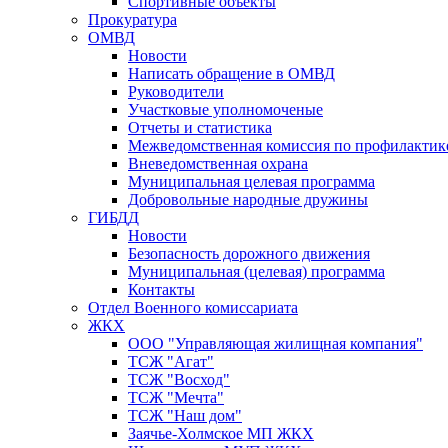
Спортивные объекты
Прокуратура
ОМВД
Новости
Написать обращение в ОМВД
Руководители
Участковые уполномоченые
Отчеты и статистика
Межведомственная комиссия по профилактик
Вневедомственная охрана
Муниципальная целевая программа
Добровольные народные дружины
ГИБДД
Новости
Безопасность дорожного движения
Муниципальная (целевая) программа
Контакты
Отдел Военного комиссариата
ЖКХ
ООО "Управляющая жилищная компания"
ТСЖ "Агат"
ТСЖ "Восход"
ТСЖ "Мечта"
ТСЖ "Наш дом"
Заячье-Холмское МП ЖКХ