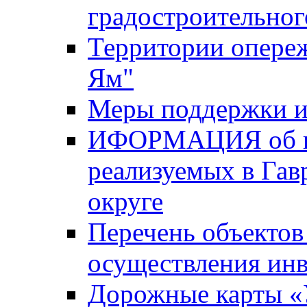
градостроительног
Территории опере
Ям"
Меры поддержки и
ИФОРМАЦИЯ об ин
реализуемых в Га
округе
Перечень объектов
осуществления ин
Дорожные карты «