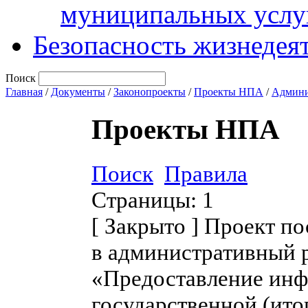
муниципальных услу
Безопасность жизнедея
Поиск
Главная
/
Документы
/
Законопроекты
/
Проекты НПА
/
Админи
Проекты НПА
Поиск
Правила
Страницы:
1
[
Закрыто
]
Проект по
в административный 
«Предоставление инф
государственной (ито