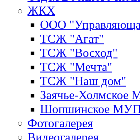
ЖКХ
ООО "Управляюща
ТСЖ "Агат"
ТСЖ "Восход"
ТСЖ "Мечта"
ТСЖ "Наш дом"
Заячье-Холмское
Шопшинское МУ
Фотогалерея
Видеогалерея