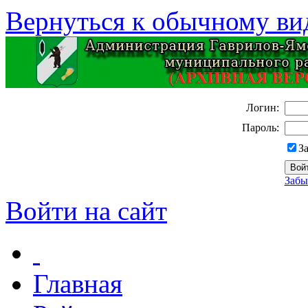
Вернуться к обычному ви
Логин:
Пароль:
З
Забы
Войти на сайт
Главная