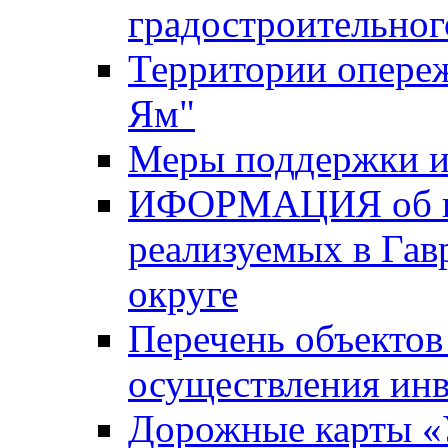
градостроительног
Территории опере
Ям"
Меры поддержки и
ИФОРМАЦИЯ об ин
реализуемых в Га
округе
Перечень объектов
осуществления ин
Дорожные карты «