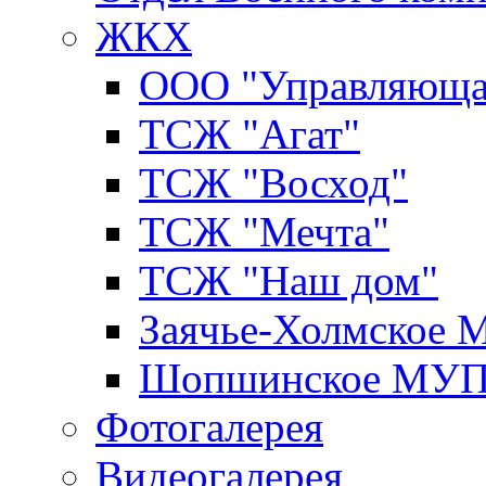
ЖКХ
ООО "Управляюща
ТСЖ "Агат"
ТСЖ "Восход"
ТСЖ "Мечта"
ТСЖ "Наш дом"
Заячье-Холмское
Шопшинское МУ
Фотогалерея
Видеогалерея