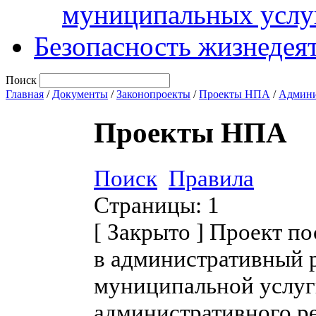
муниципальных услу
Безопасность жизнедея
Поиск
Главная
/
Документы
/
Законопроекты
/
Проекты НПА
/
Админи
Проекты НПА
Поиск
Правила
Страницы:
1
[
Закрыто
]
Проект по
в административный 
муниципальной услуг
административного р