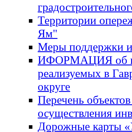
градостроительног
Территории опере
Ям"
Меры поддержки и
ИФОРМАЦИЯ об ин
реализуемых в Га
округе
Перечень объектов
осуществления ин
Дорожные карты «