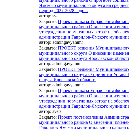
муниципального района О прогнозе социаль
Ямского муниципального округа на среднес
период 2027-2028 годов.
автор:
sveta
Закрыто
:
Проект приказа Управления финан
муниципального района О внесении изменени
утверждении нормативных затрат на обеспе
администрации Гаврилов-Ямского муниципа
автор:
admingavyammr
Закрыто
:
ПРОЕКТ решения Муниципального 
муниципального округа О внесении изменен
муниципального округа Ярославской област
автор:
admingavyammr
Закрыто
:
ПРОЕКТ решения Муниципального 
муниципального округа О принятии Устава
округа Ярославской области
автор:
admingavyammr
Закрыто
:
Проект приказа Управления финан
муниципального района О внесении изменени
утверждении нормативных затрат на обеспе
администрации Гаврилов-Ямского муниципа
автор:
sveta
Закрыто
:
Проект постановления Администра
муниципального района О внесении измене
Гаврилов-Ямского муниципального района о