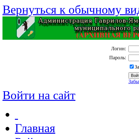
Вернуться к обычному ви
Логин:
Пароль:
З
Забы
Войти на сайт
Главная