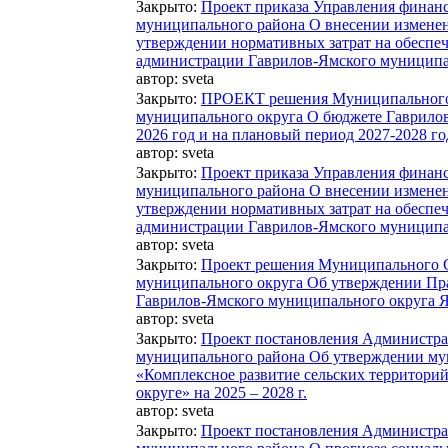
Закрыто
:
Проект приказа Управления финан
муниципального района О внесении изменени
утверждении нормативных затрат на обеспе
администрации Гаврилов-Ямского муниципа
автор:
sveta
Закрыто
:
ПРОЕКТ решения Муниципального 
муниципального округа О бюджете Гаврилов
2026 год и на плановый период 2027-2028 го
автор:
sveta
Закрыто
:
Проект приказа Управления финан
муниципального района О внесении изменени
утверждении нормативных затрат на обеспе
администрации Гаврилов-Ямского муниципа
автор:
sveta
Закрыто
:
Проект решения Муниципального С
муниципального округа Об утверждении Пра
Гаврилов-Ямского муниципального округа Я
автор:
sveta
Закрыто
:
Проект постановления Администра
муниципального района Об утверждении м
«Комплексное развитие сельских территори
округе» на 2025 – 2028 г.
автор:
sveta
Закрыто
:
Проект постановления Администра