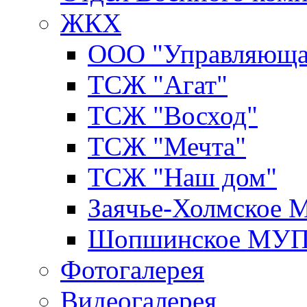
ЖКХ
ООО "Управляюща
ТСЖ "Агат"
ТСЖ "Восход"
ТСЖ "Мечта"
ТСЖ "Наш дом"
Заячье-Холмское
Шопшинское МУ
Фотогалерея
Видеогалерея