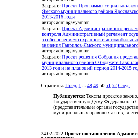
Закрыто
:
Проект Программы социально-эконо
Ямского муниципального района Ярославско
2013-2016 годы
автор:
admingavyammr
Закрыто
:
Проект Административного реглам
контроля Административный регламент осу
за обеспечением сохранности автомобильных
значения Гаврилов-Ямского муниципальног
автор:
admingavyammr
Закрыто
:
Проект решения Собрания предста
муниципального района О бюджете Гаврило
2013 год и на плановый период 2014-2015 го
автор:
admingavyammr
Страницы:
Пред.
1
...
48
49
50
51
52
След.
Публикуются
: Тексты проектов закон
Государственную Думу Федерального С
(представительные) органы государств
муниципальных правовых актов, внесе
24.02.2022
Проект постановления Админи