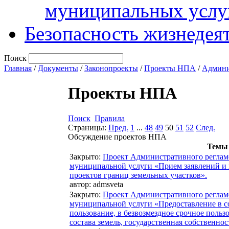
муниципальных услу
Безопасность жизнедея
Поиск
Главная
/
Документы
/
Законопроекты
/
Проекты НПА
/
Админи
Проекты НПА
Поиск
Правила
Страницы:
Пред.
1
...
48
49
50
51
52
След.
Обсуждение проектов НПА
Темы
Закрыто
:
Проект Административного реглам
муниципальной услуги «Прием заявлений и 
проектов границ земельных участков».
автор:
admsveta
Закрыто
:
Проект Административного реглам
муниципальной услуги «Предоставление в со
пользование, в безвозмездное срочное польз
состава земель, государственная собственнос