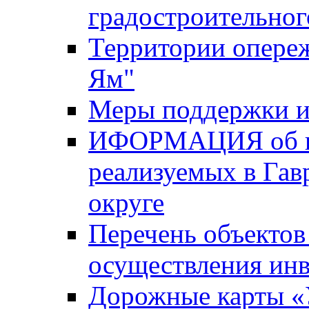
градостроительног
Территории опере
Ям"
Меры поддержки и
ИФОРМАЦИЯ об ин
реализуемых в Га
округе
Перечень объектов
осуществления ин
Дорожные карты «