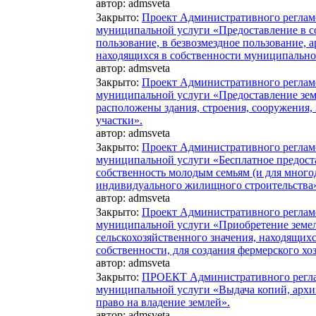
автор:
admsveta
Закрыто
:
Проект Административного реглам
муниципальной услуги «Предоставление в со
пользование, в безвозмездное пользование, 
находящихся в собственности муниципально
автор:
admsveta
Закрыто
:
Проект Административного реглам
муниципальной услуги «Предоставление зем
расположены здания, строения, сооружения,
участки».
автор:
admsveta
Закрыто
:
Проект Административного реглам
муниципальной услуги «Бесплатное предост
собственность молодым семьям (и для много
индивидуального жилищного строительства
автор:
admsveta
Закрыто
:
Проект Административного реглам
муниципальной услуги «Приобретение земел
сельскохозяйственного значения, находящих
собственности, для создания фермерского хо
автор:
admsveta
Закрыто
:
ПРОЕКТ Административного регла
муниципальной услуги «Выдача копий, арх
право на владение землей».
автор:
admsveta