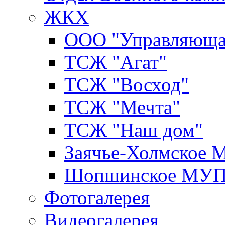
ЖКХ
ООО "Управляюща
ТСЖ "Агат"
ТСЖ "Восход"
ТСЖ "Мечта"
ТСЖ "Наш дом"
Заячье-Холмское
Шопшинское МУ
Фотогалерея
Видеогалерея