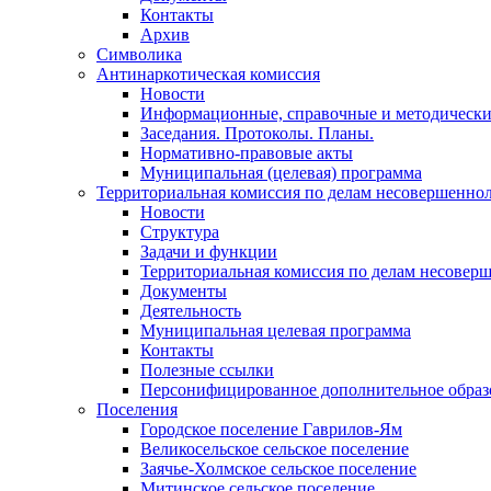
Контакты
Архив
Символика
Антинаркотическая комиссия
Новости
Информационные, справочные и методически
Заседания. Протоколы. Планы.
Нормативно-правовые акты
Муниципальная (целевая) программа
Территориальная комиссия по делам несовершеннол
Новости
Структура
Задачи и функции
Территориальная комиссия по делам несовер
Документы
Деятельность
Муниципальная целевая программа
Контакты
Полезные ссылки
Персонифицированное дополнительное образ
Поселения
Городское поселение Гаврилов-Ям
Великосельское сельское поселение
Заячье-Холмское сельское поселение
Митинское сельское поселение