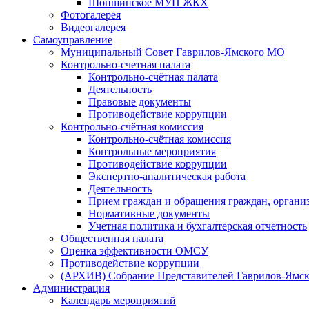
Шопшинское МУП ЖКХ
Фотогалерея
Видеогалерея
Самоуправление
Муниципальный Совет Гаврилов-Ямского МО
Контрольно-счетная палата
Контрольно-счётная палата
Деятельность
Правовые документы
Противодействие коррупции
Контрольно-счётная комиссия
Контрольно-счётная комиссия
Контрольные мероприятия
Противодействие коррупции
Экспертно-аналитическая работа
Деятельность
Прием граждан и обращения граждан, органи
Нормативные документы
Учетная политика и бухгалтерская отчетность
Общественная палата
Оценка эффективности ОМСУ
Противодействие коррупции
(АРХИВ) Собрание Представителей Гаврилов-Ямск
Администрация
Календарь мероприятий