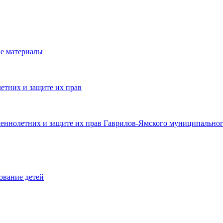
е материалы
етних и защите их прав
шеннолетних и защите их прав Гаврилов-Ямского муниципальног
ование детей