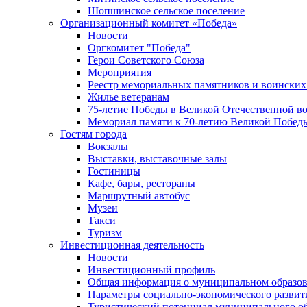
Шопшинское сельское поселение
Организационный комитет «Победа»
Новости
Оргкомитет "Победа"
Герои Советского Союза
Мероприятия
Реестр мемориальных памятников и воинских
Жилье ветеранам
75-летие Победы в Великой Отечественной в
Мемориал памяти к 70-летию Великой Побед
Гостям города
Вокзалы
Выставки, выставочные залы
Гостиницы
Кафе, бары, рестораны
Маршрутный автобус
Музеи
Такси
Туризм
Инвестиционная деятельность
Новости
Инвестиционный профиль
Общая информация о муниципальном образова
Параметры социально-экономического развит
Туристический потенциал муниципального о