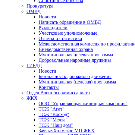
Спортивные объекты
Прокуратура
ОМВД
Новости
Написать обращение в ОМВД
Руководители
Участковые уполномоченые
Отчеты и статистика
Межведомственная комиссия по профилактик
Вневедомственная охрана
Муниципальная целевая программа
Добровольные народные дружины
ГИБДД
Новости
Безопасность дорожного движения
Муниципальная (целевая) программа
Контакты
Отдел Военного комиссариата
ЖКХ
ООО "Управляющая жилищная компания"
ТСЖ "Агат"
ТСЖ "Восход"
ТСЖ "Мечта"
ТСЖ "Наш дом"
Заячье-Холмское МП ЖКХ