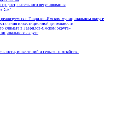
 градостроительного регулирования
ов-Ям"
еализуемых в Гаврилов-Ямском муниципальном округе
ествления инвестиционной деятельности
о климата в Гаврилов-Ямском округе»
ниципального округе
льности, инвестиций и сельского хозяйства