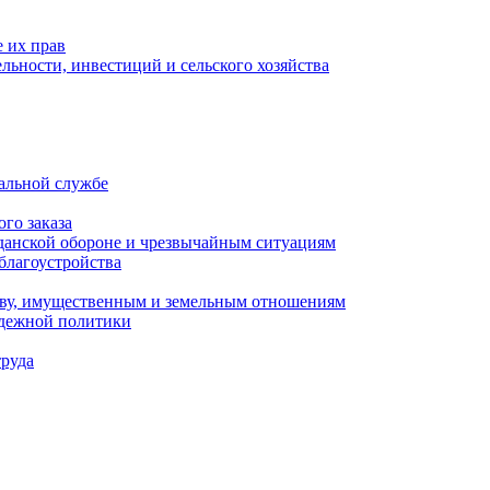
 их прав
льности, инвестиций и сельского хозяйства
альной службе
го заказа
данской обороне и чрезвычайным ситуациям
благоустройства
ству, имущественным и земельным отношениям
одежной политики
труда