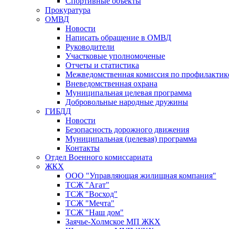
Спортивные объекты
Прокуратура
ОМВД
Новости
Написать обращение в ОМВД
Руководители
Участковые уполномоченые
Отчеты и статистика
Межведомственная комиссия по профилактик
Вневедомственная охрана
Муниципальная целевая программа
Добровольные народные дружины
ГИБДД
Новости
Безопасность дорожного движения
Муниципальная (целевая) программа
Контакты
Отдел Военного комиссариата
ЖКХ
ООО "Управляющая жилищная компания"
ТСЖ "Агат"
ТСЖ "Восход"
ТСЖ "Мечта"
ТСЖ "Наш дом"
Заячье-Холмское МП ЖКХ