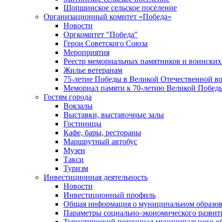
Шопшинское сельское поселение
Организационный комитет «Победа»
Новости
Оргкомитет "Победа"
Герои Советского Союза
Мероприятия
Реестр мемориальных памятников и воинских
Жилье ветеранам
75-летие Победы в Великой Отечественной в
Мемориал памяти к 70-летию Великой Побед
Гостям города
Вокзалы
Выставки, выставочные залы
Гостиницы
Кафе, бары, рестораны
Маршрутный автобус
Музеи
Такси
Туризм
Инвестиционная деятельность
Новости
Инвестиционный профиль
Общая информация о муниципальном образова
Параметры социально-экономического развит
Туристический потенциал муниципального о