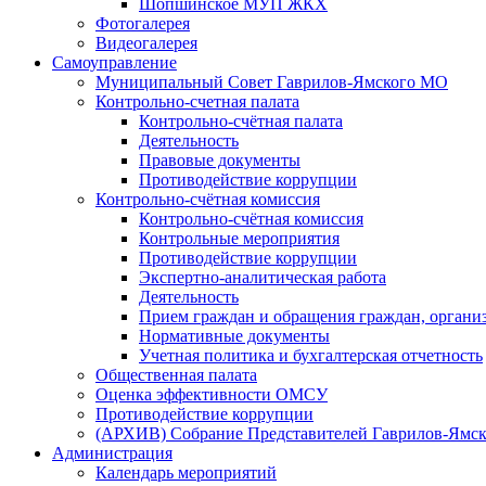
Шопшинское МУП ЖКХ
Фотогалерея
Видеогалерея
Самоуправление
Муниципальный Совет Гаврилов-Ямского МО
Контрольно-счетная палата
Контрольно-счётная палата
Деятельность
Правовые документы
Противодействие коррупции
Контрольно-счётная комиссия
Контрольно-счётная комиссия
Контрольные мероприятия
Противодействие коррупции
Экспертно-аналитическая работа
Деятельность
Прием граждан и обращения граждан, органи
Нормативные документы
Учетная политика и бухгалтерская отчетность
Общественная палата
Оценка эффективности ОМСУ
Противодействие коррупции
(АРХИВ) Собрание Представителей Гаврилов-Ямск
Администрация
Календарь мероприятий