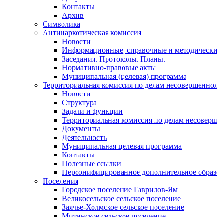
Контакты
Архив
Символика
Антинаркотическая комиссия
Новости
Информационные, справочные и методически
Заседания. Протоколы. Планы.
Нормативно-правовые акты
Муниципальная (целевая) программа
Территориальная комиссия по делам несовершеннол
Новости
Структура
Задачи и функции
Территориальная комиссия по делам несовер
Документы
Деятельность
Муниципальная целевая программа
Контакты
Полезные ссылки
Персонифицированное дополнительное образ
Поселения
Городское поселение Гаврилов-Ям
Великосельское сельское поселение
Заячье-Холмское сельское поселение
Митинское сельское поселение