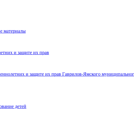
е материалы
етних и защите их прав
шеннолетних и защите их прав Гаврилов-Ямского муниципальног
ование детей