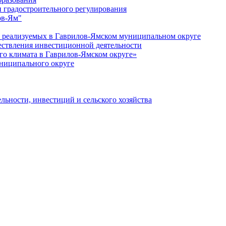
 градостроительного регулирования
ов-Ям"
еализуемых в Гаврилов-Ямском муниципальном округе
ествления инвестиционной деятельности
о климата в Гаврилов-Ямском округе»
ниципального округе
льности, инвестиций и сельского хозяйства