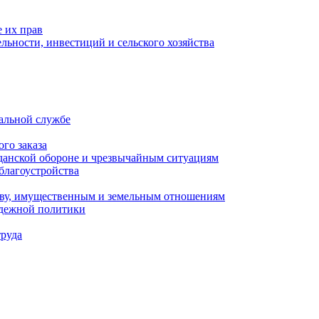
 их прав
льности, инвестиций и сельского хозяйства
альной службе
го заказа
данской обороне и чрезвычайным ситуациям
благоустройства
ству, имущественным и земельным отношениям
одежной политики
труда