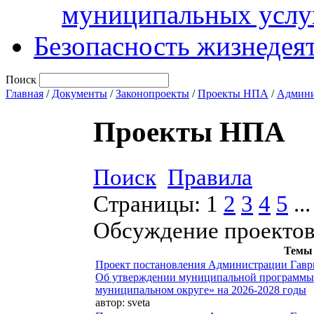
муниципальных услу
Безопасность жизнедея
Поиск
Главная
/
Документы
/
Законопроекты
/
Проекты НПА
/
Админи
Проекты НПА
Поиск
Правила
Страницы:
1
2
3
4
5
...
Обсуждение проекто
Темы
Проект постановления Администрации Гавр
Об утверждении муниципальной программы 
муниципальном округе» на 2026-2028 годы
автор:
sveta