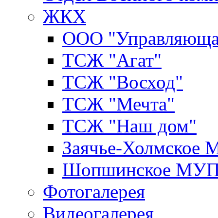
ЖКХ
ООО "Управляюща
ТСЖ "Агат"
ТСЖ "Восход"
ТСЖ "Мечта"
ТСЖ "Наш дом"
Заячье-Холмское
Шопшинское МУ
Фотогалерея
Видеогалерея