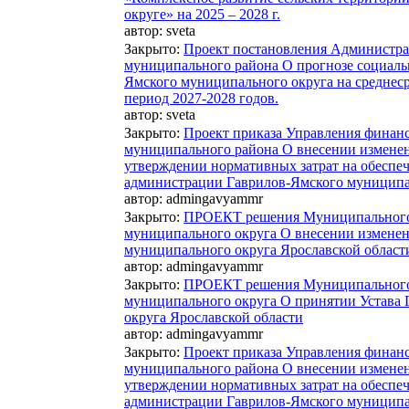
округе» на 2025 – 2028 г.
автор:
sveta
Закрыто
:
Проект постановления Администра
муниципального района О прогнозе социаль
Ямского муниципального округа на среднес
период 2027-2028 годов.
автор:
sveta
Закрыто
:
Проект приказа Управления финан
муниципального района О внесении изменени
утверждении нормативных затрат на обеспе
администрации Гаврилов-Ямского муниципа
автор:
admingavyammr
Закрыто
:
ПРОЕКТ решения Муниципального 
муниципального округа О внесении изменен
муниципального округа Ярославской област
автор:
admingavyammr
Закрыто
:
ПРОЕКТ решения Муниципального 
муниципального округа О принятии Устава
округа Ярославской области
автор:
admingavyammr
Закрыто
:
Проект приказа Управления финан
муниципального района О внесении изменени
утверждении нормативных затрат на обеспе
администрации Гаврилов-Ямского муниципа