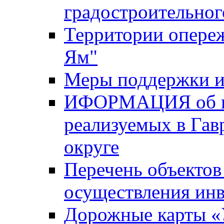
градостроительног
Территории опере
Ям"
Меры поддержки и
ИФОРМАЦИЯ об ин
реализуемых в Га
округе
Перечень объектов
осуществления ин
Дорожные карты «