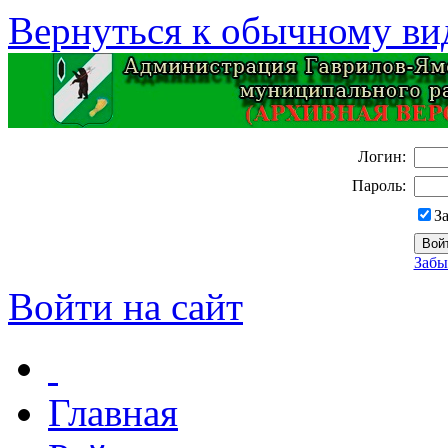
Вернуться к обычному ви
Логин:
Пароль:
З
Забы
Войти на сайт
Главная