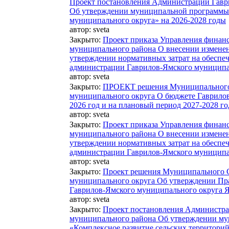
Проект постановления Администрации Гавр
Об утверждении муниципальной программы 
муниципального округа» на 2026-2028 годы
автор:
sveta
Закрыто
:
Проект приказа Управления финан
муниципального района О внесении изменени
утверждении нормативных затрат на обеспе
администрации Гаврилов-Ямского муниципа
автор:
sveta
Закрыто
:
ПРОЕКТ решения Муниципального 
муниципального округа О бюджете Гаврилов
2026 год и на плановый период 2027-2028 го
автор:
sveta
Закрыто
:
Проект приказа Управления финан
муниципального района О внесении изменени
утверждении нормативных затрат на обеспе
администрации Гаврилов-Ямского муниципа
автор:
sveta
Закрыто
:
Проект решения Муниципального С
муниципального округа Об утверждении Пра
Гаврилов-Ямского муниципального округа Я
автор:
sveta
Закрыто
:
Проект постановления Администра
муниципального района Об утверждении м
«Комплексное развитие сельских территори