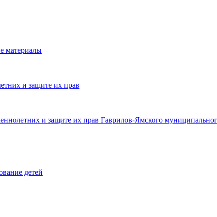
е материалы
етних и защите их прав
шеннолетних и защите их прав Гаврилов-Ямского муниципальног
ование детей