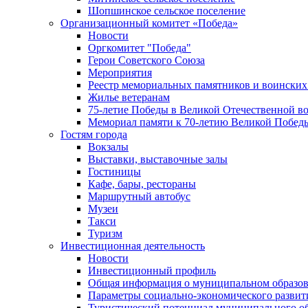
Шопшинское сельское поселение
Организационный комитет «Победа»
Новости
Оргкомитет "Победа"
Герои Советского Союза
Мероприятия
Реестр мемориальных памятников и воинских
Жилье ветеранам
75-летие Победы в Великой Отечественной в
Мемориал памяти к 70-летию Великой Побед
Гостям города
Вокзалы
Выставки, выставочные залы
Гостиницы
Кафе, бары, рестораны
Маршрутный автобус
Музеи
Такси
Туризм
Инвестиционная деятельность
Новости
Инвестиционный профиль
Общая информация о муниципальном образова
Параметры социально-экономического развит
Туристический потенциал муниципального о