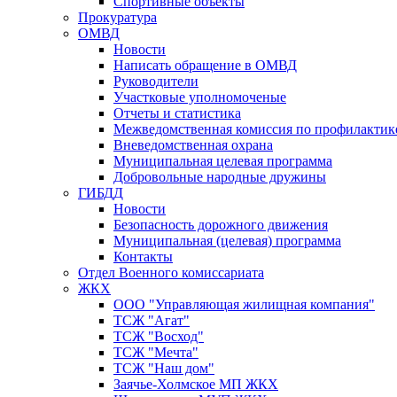
Спортивные объекты
Прокуратура
ОМВД
Новости
Написать обращение в ОМВД
Руководители
Участковые уполномоченые
Отчеты и статистика
Межведомственная комиссия по профилактик
Вневедомственная охрана
Муниципальная целевая программа
Добровольные народные дружины
ГИБДД
Новости
Безопасность дорожного движения
Муниципальная (целевая) программа
Контакты
Отдел Военного комиссариата
ЖКХ
ООО "Управляющая жилищная компания"
ТСЖ "Агат"
ТСЖ "Восход"
ТСЖ "Мечта"
ТСЖ "Наш дом"
Заячье-Холмское МП ЖКХ