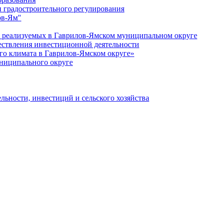
 градостроительного регулирования
ов-Ям"
еализуемых в Гаврилов-Ямском муниципальном округе
ествления инвестиционной деятельности
о климата в Гаврилов-Ямском округе»
ниципального округе
льности, инвестиций и сельского хозяйства