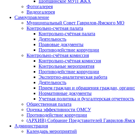
Шопшинское МУП ЖКХ
Фотогалерея
Видеогалерея
Самоуправление
Муниципальный Совет Гаврилов-Ямского МО
Контрольно-счетная палата
Контрольно-счётная палата
Деятельность
Правовые документы
Противодействие коррупции
Контрольно-счётная комиссия
Контрольно-счётная комиссия
Контрольные мероприятия
Противодействие коррупции
Экспертно-аналитическая работа
Деятельность
Прием граждан и обращения граждан, органи
Нормативные документы
Учетная политика и бухгалтерская отчетность
Общественная палата
Оценка эффективности ОМСУ
Противодействие коррупции
(АРХИВ) Собрание Представителей Гаврилов-Ямск
Администрация
Календарь мероприятий