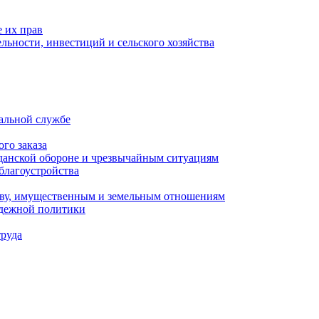
 их прав
льности, инвестиций и сельского хозяйства
альной службе
го заказа
данской обороне и чрезвычайным ситуациям
благоустройства
ству, имущественным и земельным отношениям
одежной политики
труда