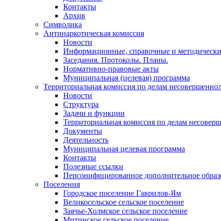
Контакты
Архив
Символика
Антинаркотическая комиссия
Новости
Информационные, справочные и методически
Заседания. Протоколы. Планы.
Нормативно-правовые акты
Муниципальная (целевая) программа
Территориальная комиссия по делам несовершеннол
Новости
Структура
Задачи и функции
Территориальная комиссия по делам несовер
Документы
Деятельность
Муниципальная целевая программа
Контакты
Полезные ссылки
Персонифицированное дополнительное образ
Поселения
Городское поселение Гаврилов-Ям
Великосельское сельское поселение
Заячье-Холмское сельское поселение
Митинское сельское поселение