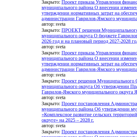
Закрыто
:
Проект приказа Управления финан
муниципального района О внесении изменени
утверждении нормативных затрат на обеспе
администрации Гаврилов-Ямского муниципа
автор:
sveta
Закрыто
:
ПРОЕКТ решения Муниципального 
муниципального округа О бюджете Гаврилов
2026 год и на плановый период 2027-2028 го
автор:
sveta
Закрыто
:
Проект приказа Управления финан
муниципального района О внесении изменени
утверждении нормативных затрат на обеспе
администрации Гаврилов-Ямского муниципа
автор:
sveta
Закрыто
:
Проект решения Муниципального С
муниципального округа Об утверждении Пра
Гаврилов-Ямского муниципального округа Я
автор:
sveta
Закрыто
:
Проект постановления Администра
муниципального района Об утверждении м
«Комплексное развитие сельских территори
округе» на 2025 – 2028 г.
автор:
sveta
Закрыто
:
Проект постановления Администра