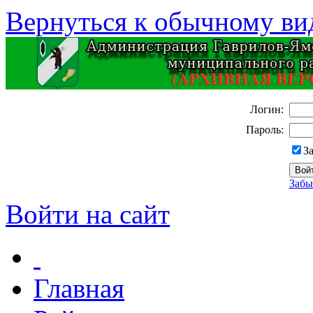
Вернуться к обычному ви
Логин:
Пароль:
З
Забы
Войти на сайт
Главная