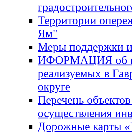
градостроительног
Территории опере
Ям"
Меры поддержки и
ИФОРМАЦИЯ об ин
реализуемых в Га
округе
Перечень объектов
осуществления ин
Дорожные карты «