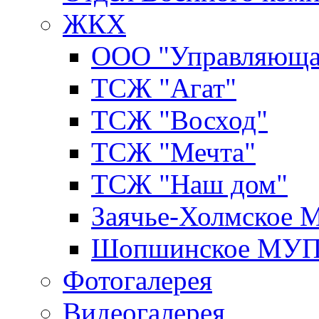
ЖКХ
ООО "Управляюща
ТСЖ "Агат"
ТСЖ "Восход"
ТСЖ "Мечта"
ТСЖ "Наш дом"
Заячье-Холмское
Шопшинское МУ
Фотогалерея
Видеогалерея