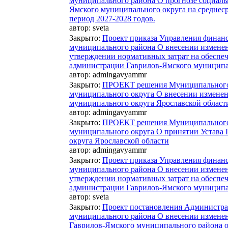
муниципального района О прогнозе социаль
Ямского муниципального округа на среднес
период 2027-2028 годов.
автор:
sveta
Закрыто
:
Проект приказа Управления финан
муниципального района О внесении изменени
утверждении нормативных затрат на обеспе
администрации Гаврилов-Ямского муниципа
автор:
admingavyammr
Закрыто
:
ПРОЕКТ решения Муниципального 
муниципального округа О внесении изменен
муниципального округа Ярославской област
автор:
admingavyammr
Закрыто
:
ПРОЕКТ решения Муниципального 
муниципального округа О принятии Устава
округа Ярославской области
автор:
admingavyammr
Закрыто
:
Проект приказа Управления финан
муниципального района О внесении изменени
утверждении нормативных затрат на обеспе
администрации Гаврилов-Ямского муниципа
автор:
sveta
Закрыто
:
Проект постановления Администра
муниципального района О внесении измене
Гаврилов-Ямского муниципального района о