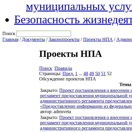
муниципальных услу
Безопасность жизнедея
Поиск
Главная
/
Документы
/
Законопроекты
/
Проекты НПА
/
Админи
Проекты НПА
Поиск
Правила
Страницы:
Пред.
1
...
48
49
50
51
52
Обсуждение проектов НПА
Темы
Закрыто
:
Проект постановления о внесении
регламент предоставления муниципальной у
административного регламента предоставле
«Предоставление информации из федеральной
автор:
admsveta
Закрыто
:
Проект постановления о внесении
регламент предоставления муниципальной у
административного регламента предоставле