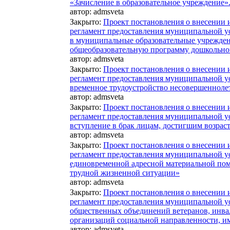
«Зачисление в образовательное учреждение»
автор:
admsveta
Закрыто
:
Проект постановления о внесении
регламент предоставления муниципальной у
в муниципальные образовательные учрежде
общеобразовательную программу дошкольно
автор:
admsveta
Закрыто
:
Проект постановления о внесении
регламент предоставления муниципальной у
временное трудоустройство несовершеннолет
автор:
admsveta
Закрыто
:
Проект постановления о внесении
регламент предоставления муниципальной у
вступление в брак лицам, достигшим возраст
автор:
admsveta
Закрыто
:
Проект постановления о внесении
регламент предоставления муниципальной у
единовременной адресной материальной по
трудной жизненной ситуации»
автор:
admsveta
Закрыто
:
Проект постановления о внесении
регламент предоставления муниципальной у
общественных объединений ветеранов, инв
организаций социальной направленности, 
автор:
admsveta