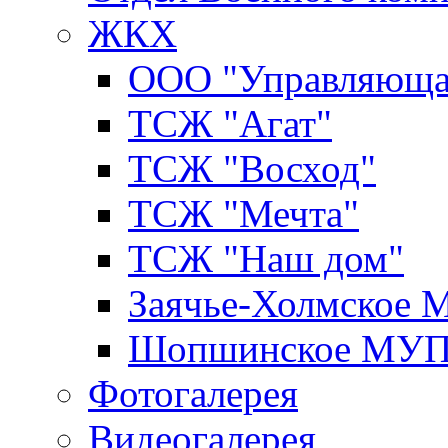
ЖКХ
ООО "Управляюща
ТСЖ "Агат"
ТСЖ "Восход"
ТСЖ "Мечта"
ТСЖ "Наш дом"
Заячье-Холмское
Шопшинское МУ
Фотогалерея
Видеогалерея