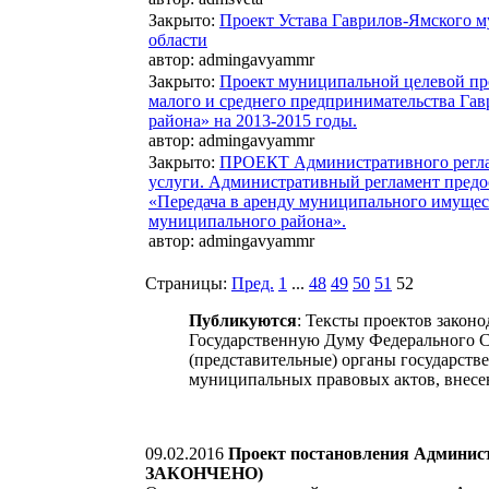
Закрыто
:
Проект Устава Гаврилов-Ямского 
области
автор:
admingavyammr
Закрыто
:
Проект муниципальной целевой пр
малого и среднего предпринимательства Га
района» на 2013-2015 годы.
автор:
admingavyammr
Закрыто
:
ПРОЕКТ Административного регла
услуги. Административный регламент предо
«Передача в аренду муниципального имущес
муниципального района».
автор:
admingavyammr
Страницы:
Пред.
1
...
48
49
50
51
52
Публикуются
: Тексты проектов закон
Государственную Думу Федерального С
(представительные) органы государств
муниципальных правовых актов, внесе
09.02.2016
Проект постановления Админи
ЗАКОНЧЕНО)