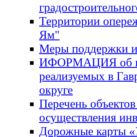
градостроительног
Территории опере
Ям"
Меры поддержки и
ИФОРМАЦИЯ об ин
реализуемых в Га
округе
Перечень объектов
осуществления ин
Дорожные карты «