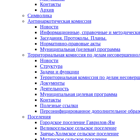
Контакты
Архив
Символика
Антинаркотическая комиссия
Новости
Информационные, справочные и методически
Заседания. Протоколы. Планы.
Нормативно-правовые акты
Муниципальная (целевая) программа
Территориальная комиссия по делам несовершеннол
Новости
Структура
Задачи и функции
Территориальная комиссия по делам несовер
Документы
Деятельность
Муниципальная целевая программа
Контакты
Полезные ссылки
Персонифицированное дополнительное образ
Поселения
Городское поселение Гаврилов-Ям
Великосельское сельское поселение
Заячье-Холмское сельское поселение
Митинское сельское поселение