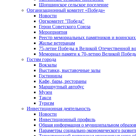
Шопшинское сельское поселение
Организационный комитет «Победа»
Новости
Оргкомитет "Победа"
Герои Советского Союза
Мероприятия
Реестр мемориальных памятников и воинских
Жилье ветеранам
75-летие Победы в Великой Отечественной в
Мемориал памяти к 70-летию Великой Побед
Гостям города
Вокзалы
Выставки, выставочные залы
Гостиницы
Кафе, бары, рестораны
Маршрутный автобус
Музеи
Такси
Туризм
Инвестиционная деятельность
Новости
Инвестиционный профиль
Общая информация о муниципальном образова
Параметры социально-экономического развит
Туристический потенциал муниципального о