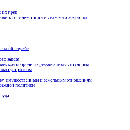
 их прав
льности, инвестиций и сельского хозяйства
альной службе
го заказа
данской обороне и чрезвычайным ситуациям
благоустройства
ству, имущественным и земельным отношениям
одежной политики
труда