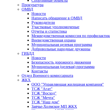
Спортивные объекты
Прокуратура
ОМВД
Новости
Написать обращение в ОМВД
Руководители
Участковые уполномоченые
Отчеты и статистика
Межведомственная комиссия по профилактик
Вневедомственная охрана
Муниципальная целевая программа
Добровольные народные дружины
ГИБДД
Новости
Безопасность дорожного движения
Муниципальная (целевая) программа
Контакты
Отдел Военного комиссариата
ЖКХ
ООО "Управляющая жилищная компания"
ТСЖ "Агат"
ТСЖ "Восход"
ТСЖ "Мечта"
ТСЖ "Наш дом"
Заячье-Холмское МП ЖКХ