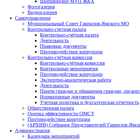
Шопшинское МУП ЖКХ
Фотогалерея
Видеогалерея
Самоуправление
Муниципальный Совет Гаврилов-Ямского МО
Контрольно-счетная палата
Контрольно-счётная палата
Деятельность
Правовые документы
Противодействие коррупции
Контрольно-счётная комиссия
Контрольно-счётная комиссия
Контрольные мероприятия
Противодействие коррупции
Экспертно-аналитическая работа
Деятельность
Прием граждан и обращения граждан, органи
Нормативные документы
Учетная политика и бухгалтерская отчетность
Общественная палата
Оценка эффективности ОМСУ
Противодействие коррупции
(АРХИВ) Собрание Представителей Гаврилов-Ямск
Администрация
Календарь мероприятий