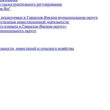
 градостроительного регулирования
ов-Ям"
еализуемых в Гаврилов-Ямском муниципальном округе
ествления инвестиционной деятельности
о климата в Гаврилов-Ямском округе»
ниципального округе
льности, инвестиций и сельского хозяйства