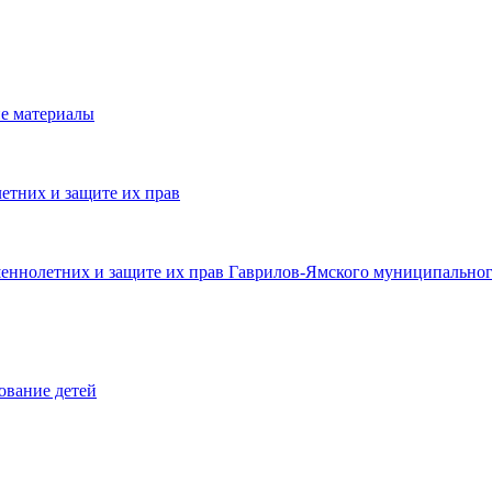
е материалы
етних и защите их прав
шеннолетних и защите их прав Гаврилов-Ямского муниципальног
ование детей