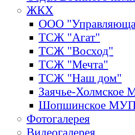
ЖКХ
ООО "Управляюща
ТСЖ "Агат"
ТСЖ "Восход"
ТСЖ "Мечта"
ТСЖ "Наш дом"
Заячье-Холмское
Шопшинское МУ
Фотогалерея
Видеогалерея