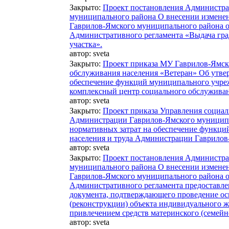
Закрыто
:
Проект постановления Администра
муниципального района О внесении измене
Гаврилов-Ямского муниципального района о
Административного регламента «Выдача гра
участка».
автор:
sveta
Закрыто
:
Проект приказа МУ Гаврилов-Ямск
обслуживания населения «Ветеран» Об утве
обеспечение функций муниципального учре
комплексный центр социального обслуживан
автор:
sveta
Закрыто
:
Проект приказа Управления социал
Администрации Гаврилов-Ямского муницип
нормативных затрат на обеспечение функци
населения и труда Администрации Гаврилов
автор:
sveta
Закрыто
:
Проект постановления Администра
муниципального района О внесении измене
Гаврилов-Ямского муниципального района о
Административного регламента предоставл
документа, подтверждающего проведение ос
(реконструкции) объекта индивидуального ж
привлечением средств материнского (семейн
автор:
sveta