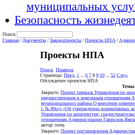
муниципальных услу
Безопасность жизнедея
Поиск
Главная
/
Документы
/
Законопроекты
/
Проекты НПА
/
Админи
Проекты НПА
Поиск
Правила
Страницы:
Пред.
1
...
6
7
8
9
10
...
52
След.
Обсуждение проектов НПА
Темы
Закрыто
:
Проект приказа Управления по архи
имущественным и земельным отношениям А
муниципального района О внесении изменени
г. № 89о/д «Об утверждении нормативных за
Управления по архитектуре, градостроитель
отношениям Администрации Гаврилов-Ямск
автор:
sveta
Закрыто
:
Проект постановления Администра