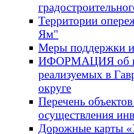
градостроительног
Территории опере
Ям"
Меры поддержки и
ИФОРМАЦИЯ об ин
реализуемых в Га
округе
Перечень объектов
осуществления ин
Дорожные карты «