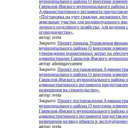
муниципального района О внесении измене
Гаврилов-Ямского муниципального района о
Административного регламента предоставл
«Постановка на учет граждан, желающих бес
земельные участки для индивидуального жил
личного подсобного хозяйства, для ведения 
огородничества».
автор:
sveta
Закрыто
:
Проект приказа Управления финан
муниципального района О внесении изменен
утверждении нормативных затрат на обеспе
администрации Гаврилов-Ямского муниципа
автор:
admingavyammr
Закрыто
:
Проект постановления Администра
муниципального района О внесении измене
Гаврилов-Ямского муниципального района о
административного регламента предоставле
разрешения на строительство».
автор:
sveta
Закрыто
:
Проект постановления Администра
муниципального района О внесении измене
Гаврилов-Ямского муниципального района о
административного регламента предоставле
разрешения на ввод объекта в эксплуатацию»
автор:
sveta