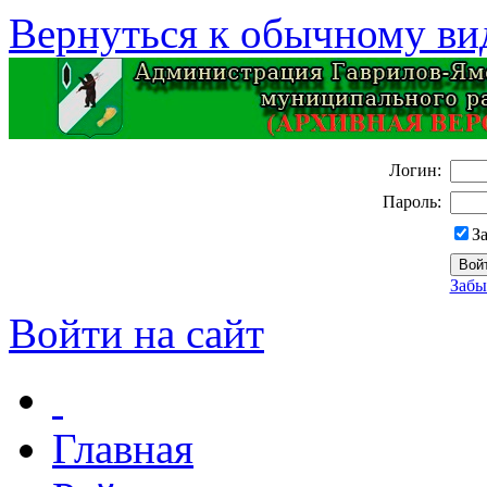
Вернуться к обычному ви
Логин:
Пароль:
З
Забы
Войти на сайт
Главная