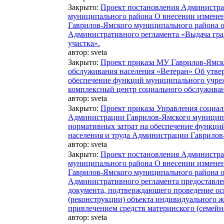
Закрыто
:
Проект постановления Администра
муниципального района О внесении измене
Гаврилов-Ямского муниципального района о
Административного регламента «Выдача гра
участка».
автор:
sveta
Закрыто
:
Проект приказа МУ Гаврилов-Ямск
обслуживания населения «Ветеран» Об утве
обеспечение функций муниципального учре
комплексный центр социального обслуживан
автор:
sveta
Закрыто
:
Проект приказа Управления социал
Администрации Гаврилов-Ямского муницип
нормативных затрат на обеспечение функци
населения и труда Администрации Гаврилов
автор:
sveta
Закрыто
:
Проект постановления Администра
муниципального района О внесении измене
Гаврилов-Ямского муниципального района о
Административного регламента предоставл
документа, подтверждающего проведение ос
(реконструкции) объекта индивидуального ж
привлечением средств материнского (семейн
автор:
sveta