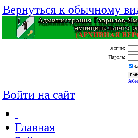
Вернуться к обычному ви
Логин:
Пароль:
З
Забы
Войти на сайт
Главная