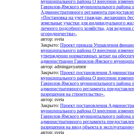
муниципального района О внесении измене
Гаврилов-Ямского муниципального района о
Административного регламента предоставл
«Постановка на учет граждан, желающих бес
земельные участки для индивидуального жил
личного подсобного хозяйства, для ведения 
огородничества».
автор:
sveta
Закрыто
:
Проект приказа Управления финан
муниципального района О внесении изменен
утверждении нормативных затрат на обеспе
администрации Гаврилов-Ямского муниципа
автор:
admingavyammr
Закрыто
:
Проект постановления Администра
муниципального района О внесении измене
Гаврилов-Ямского муниципального района о
административного регламента предоставле
разрешения на строительство».
автор:
sveta
Закрыто
:
Проект постановления Администра
муниципального района О внесении измене
Гаврилов-Ямского муниципального района о
административного регламента предоставле
разрешения на ввод объекта в эксплуатацию»
автор:
sveta