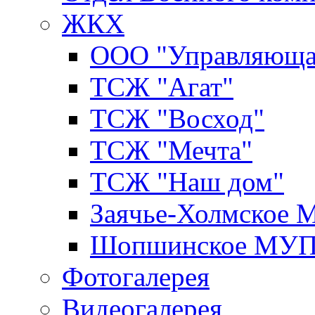
ЖКХ
ООО "Управляюща
ТСЖ "Агат"
ТСЖ "Восход"
ТСЖ "Мечта"
ТСЖ "Наш дом"
Заячье-Холмское
Шопшинское МУ
Фотогалерея
Видеогалерея