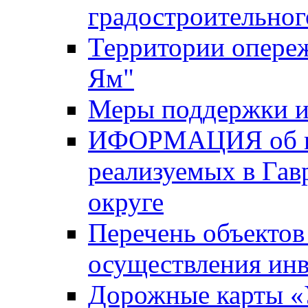
градостроительног
Территории опере
Ям"
Меры поддержки и
ИФОРМАЦИЯ об ин
реализуемых в Га
округе
Перечень объектов
осуществления ин
Дорожные карты «