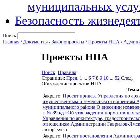
муниципальных услу
Безопасность жизнедея
Поиск
Главная
/
Документы
/
Законопроекты
/
Проекты НПА
/
Админи
Проекты НПА
Поиск
Правила
Страницы:
Пред.
1
...
6
7
8
9
10
...
52
След.
Обсуждение проектов НПА
Темы
Закрыто
:
Проект приказа Управления по архи
имущественным и земельным отношениям А
муниципального района О внесении изменени
г. № 89о/д «Об утверждении нормативных за
Управления по архитектуре, градостроитель
отношениям Администрации Гаврилов-Ямск
автор:
sveta
Закрыто
:
Проект постановления Администра