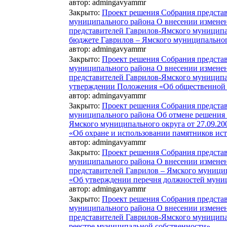
автор:
admingavyammr
Закрыто
:
Проект решения Собрания предста
муниципального района О внесении измене
представителей Гаврилов-Ямского муниципал
бюджете Гаврилов – Ямского муниципальног
автор:
admingavyammr
Закрыто
:
Проект решения Собрания предста
муниципального района О внесении измене
представителей Гаврилов-Ямского муниципа
утверждении Положения «Об общественной 
автор:
admingavyammr
Закрыто
:
Проект решения Собрания предста
муниципального района Об отмене решения 
Ямского муниципального округа от 27.09.2
«Об охране и использовании памятников ист
автор:
admingavyammr
Закрыто
:
Проект решения Собрания предста
муниципального района О внесении измене
представителей Гаврилов – Ямского муницип
«Об утверждении перечня должностей муни
автор:
admingavyammr
Закрыто
:
Проект решения Собрания предста
муниципального района О внесении измене
представителей Гаврилов-Ямского муниципал
реестре муниципальной собственности»