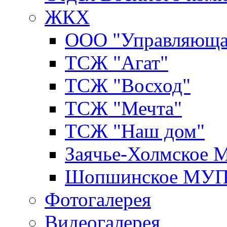
ЖКХ
ООО "Управляюща
ТСЖ "Агат"
ТСЖ "Восход"
ТСЖ "Мечта"
ТСЖ "Наш дом"
Заячье-Холмское
Шопшинское МУ
Фотогалерея
Видеогалерея