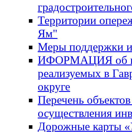
градостроительног
Территории опере
Ям"
Меры поддержки и
ИФОРМАЦИЯ об ин
реализуемых в Га
округе
Перечень объектов
осуществления ин
Дорожные карты «