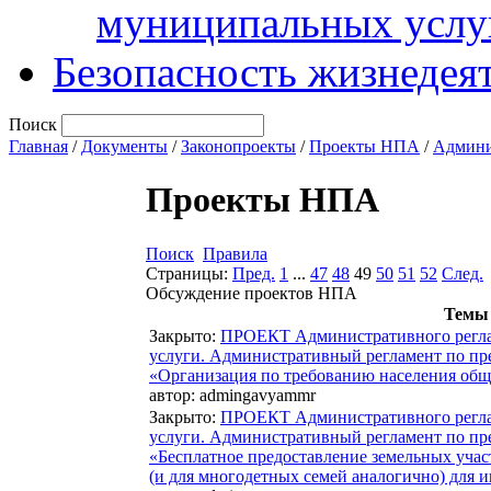
муниципальных услу
Безопасность жизнедея
Поиск
Главная
/
Документы
/
Законопроекты
/
Проекты НПА
/
Админи
Проекты НПА
Поиск
Правила
Страницы:
Пред.
1
...
47
48
49
50
51
52
След.
Обсуждение проектов НПА
Темы
Закрыто
:
ПРОЕКТ Административного регла
услуги. Административный регламент по п
«Организация по требованию населения общ
автор:
admingavyammr
Закрыто
:
ПРОЕКТ Административного регла
услуги. Административный регламент по п
«Бесплатное предоставление земельных учас
(и для многодетных семей аналогично) для и