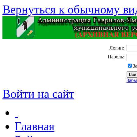
Вернуться к обычному ви
Логин:
Пароль:
З
Забы
Войти на сайт
Главная