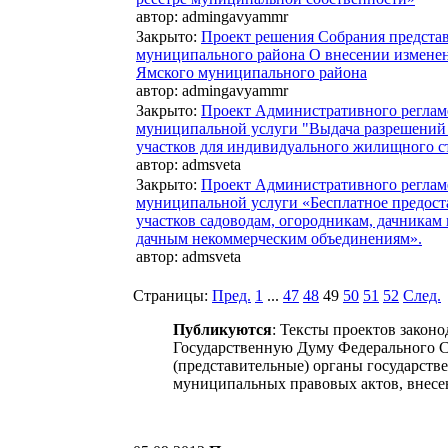
автор:
admingavyammr
Закрыто
:
Проект решения Собрания предста
муниципального района О внесении изменен
Ямского муниципального района
автор:
admingavyammr
Закрыто
:
Проект Административного реглам
муниципальной услуги "Выдача разрешений 
участков для индивидуального жилищного ст
автор:
admsveta
Закрыто
:
Проект Административного реглам
муниципальной услуги «Бесплатное предост
участков садоводам, огородникам, дачникам
дачным некоммерческим объединениям».
автор:
admsveta
Страницы:
Пред.
1
...
47
48
49
50
51
52
След.
Публикуются
: Тексты проектов закон
Государственную Думу Федерального С
(представительные) органы государств
муниципальных правовых актов, внесе