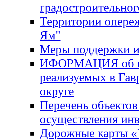
градостроительног
Территории опере
Ям"
Меры поддержки и
ИФОРМАЦИЯ об ин
реализуемых в Га
округе
Перечень объектов
осуществления ин
Дорожные карты «