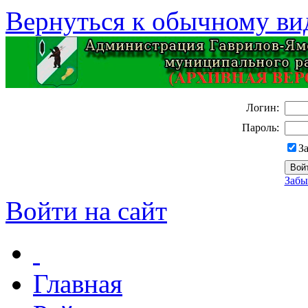
Вернуться к обычному ви
Логин:
Пароль:
З
Забы
Войти на сайт
Главная