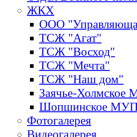
ЖКХ
ООО "Управляюща
ТСЖ "Агат"
ТСЖ "Восход"
ТСЖ "Мечта"
ТСЖ "Наш дом"
Заячье-Холмское
Шопшинское МУ
Фотогалерея
Видеогалерея