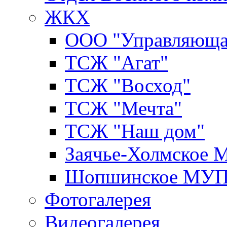
ЖКХ
ООО "Управляюща
ТСЖ "Агат"
ТСЖ "Восход"
ТСЖ "Мечта"
ТСЖ "Наш дом"
Заячье-Холмское
Шопшинское МУ
Фотогалерея
Видеогалерея