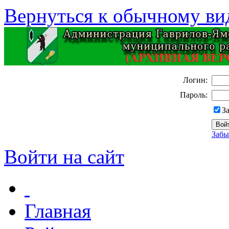
Вернуться к обычному ви
Логин:
Пароль:
З
Забы
Войти на сайт
Главная