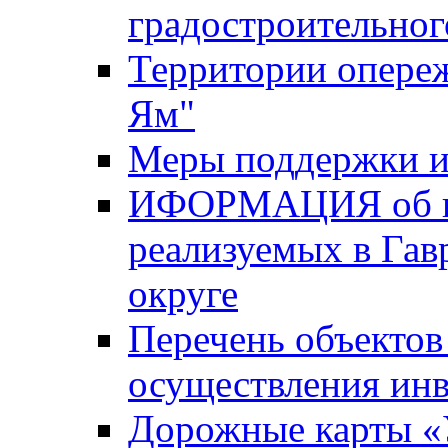
градостроительног
Территории опере
Ям"
Меры поддержки и
ИФОРМАЦИЯ об ин
реализуемых в Га
округе
Перечень объектов
осуществления ин
Дорожные карты «