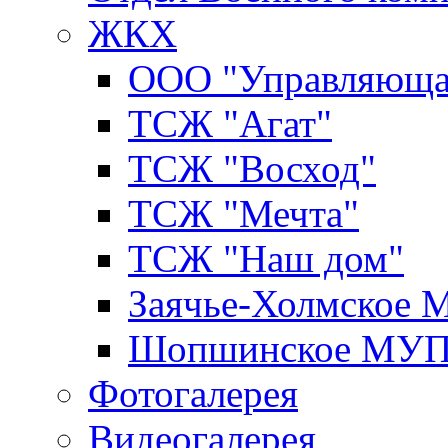
ЖКХ
ООО "Управляюща
ТСЖ "Агат"
ТСЖ "Восход"
ТСЖ "Мечта"
ТСЖ "Наш дом"
Заячье-Холмское
Шопшинское МУ
Фотогалерея
Видеогалерея