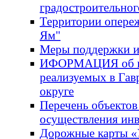
градостроительног
Территории опере
Ям"
Меры поддержки и
ИФОРМАЦИЯ об ин
реализуемых в Га
округе
Перечень объектов
осуществления ин
Дорожные карты «