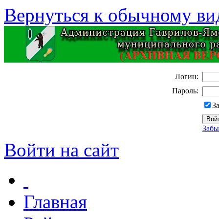
Вернуться к обычному ви
Логин:
Пароль:
З
Забы
Войти на сайт
Главная