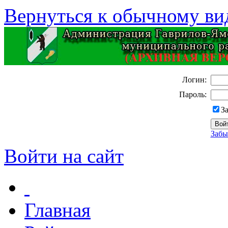
Вернуться к обычному ви
Логин:
Пароль:
З
Забы
Войти на сайт
Главная