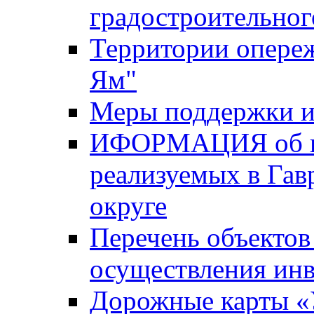
градостроительног
Территории опере
Ям"
Меры поддержки и
ИФОРМАЦИЯ об ин
реализуемых в Га
округе
Перечень объектов
осуществления ин
Дорожные карты «