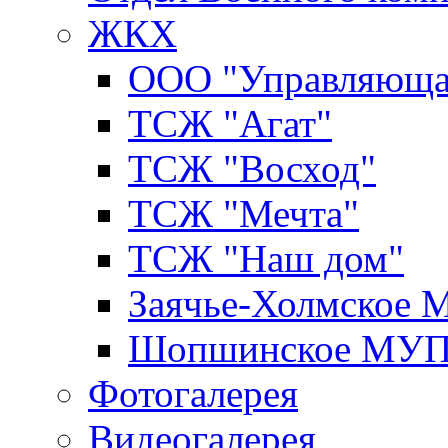
ЖКХ
ООО "Управляюща
ТСЖ "Агат"
ТСЖ "Восход"
ТСЖ "Мечта"
ТСЖ "Наш дом"
Заячье-Холмское
Шопшинское МУ
Фотогалерея
Видеогалерея