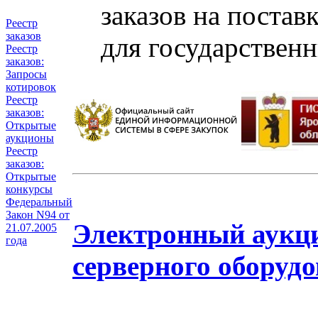
заказов на постав
Реестр
заказов
для государствен
Реестр
заказов:
Запросы
котировок
Реестр
заказов:
Открытые
аукционы
Реестр
заказов:
Открытые
конкурсы
Федеральный
Закон N94 от
Электронный аукци
21.07.2005
года
серверного оборудо