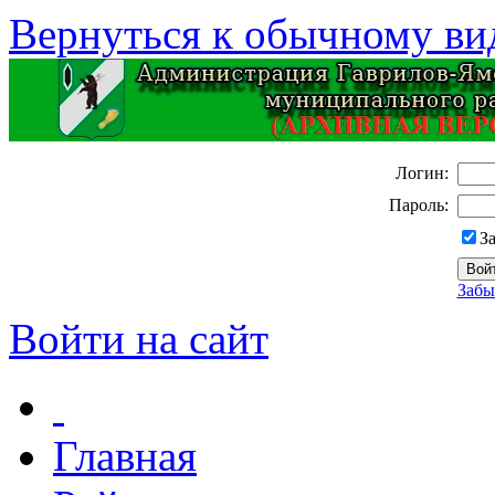
Вернуться к обычному ви
Логин:
Пароль:
З
Забы
Войти на сайт
Главная