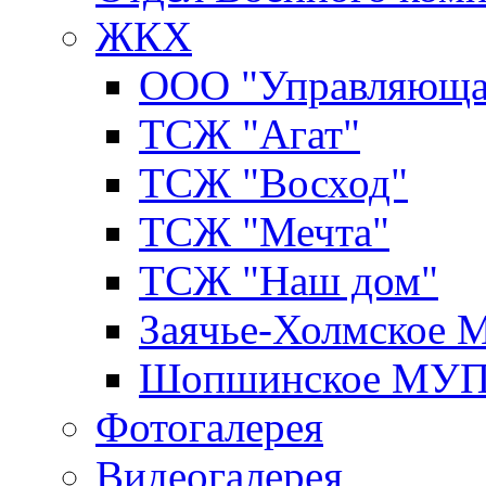
ЖКХ
ООО "Управляюща
ТСЖ "Агат"
ТСЖ "Восход"
ТСЖ "Мечта"
ТСЖ "Наш дом"
Заячье-Холмское
Шопшинское МУ
Фотогалерея
Видеогалерея