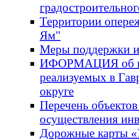
градостроительног
Территории опере
Ям"
Меры поддержки и
ИФОРМАЦИЯ об ин
реализуемых в Га
округе
Перечень объектов
осуществления ин
Дорожные карты «